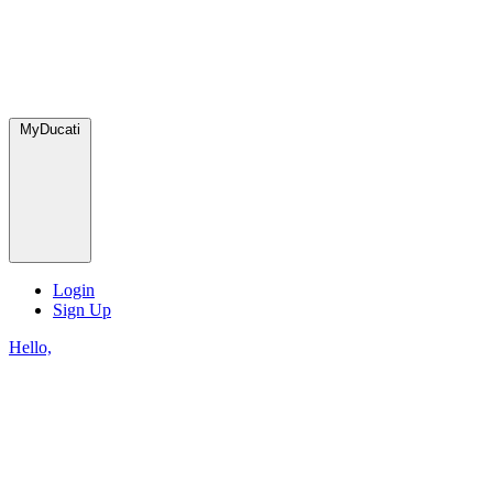
MyDucati
Login
Sign Up
Hello,