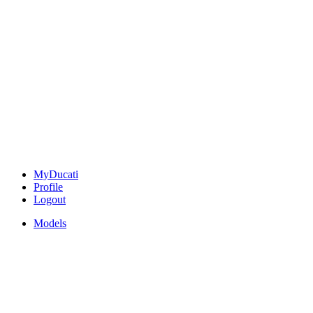
MyDucati
Profile
Logout
Models