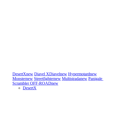
DesertX
new
Diavel
XDiavel
new
Hypermotard
new
Monster
new
Streetfighter
new
Multistrada
new
Panigale
Scrambler
OFF-ROAD
new
DesertX