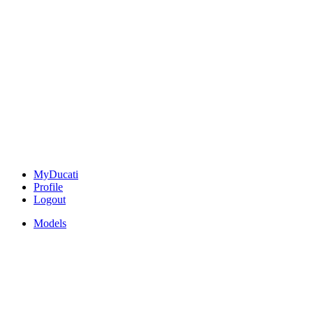
MyDucati
Profile
Logout
Models