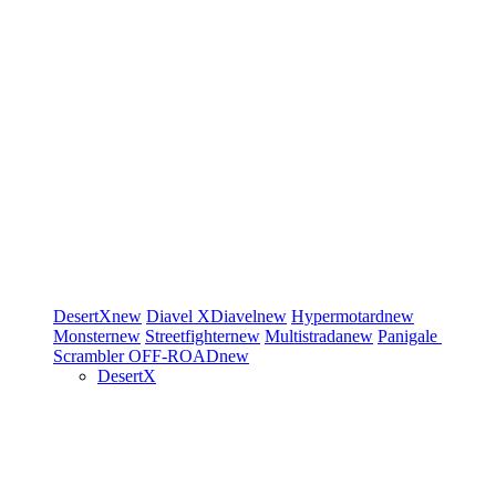
DesertX
new
Diavel
XDiavel
new
Hypermotard
new
Monster
new
Streetfighter
new
Multistrada
new
Panigale
Scrambler
OFF-ROAD
new
DesertX