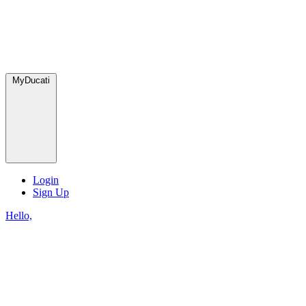
MyDucati
Login
Sign Up
Hello,