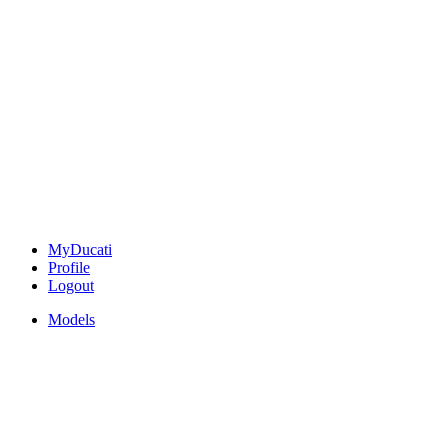
MyDucati
Profile
Logout
Models