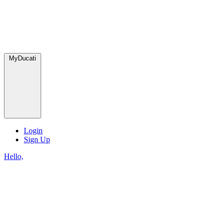
MyDucati
Login
Sign Up
Hello,