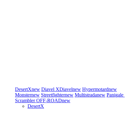
DesertX
new
Diavel
XDiavel
new
Hypermotard
new
Monster
new
Streetfighter
new
Multistrada
new
Panigale
Scrambler
OFF-ROAD
new
DesertX