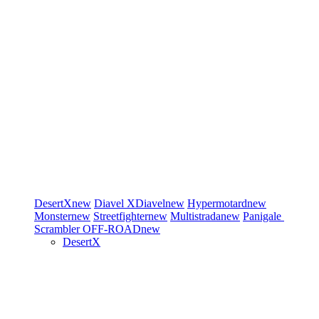
DesertX
new
Diavel
XDiavel
new
Hypermotard
new
Monster
new
Streetfighter
new
Multistrada
new
Panigale
Scrambler
OFF-ROAD
new
DesertX