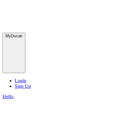
MyDucati
Login
Sign Up
Hello,