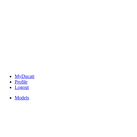
MyDucati
Profile
Logout
Models