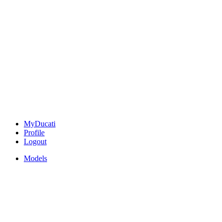
MyDucati
Profile
Logout
Models