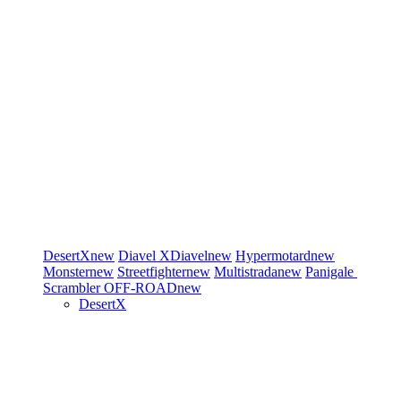
DesertX
new
Diavel
XDiavel
new
Hypermotard
new
Monster
new
Streetfighter
new
Multistrada
new
Panigale
Scrambler
OFF-ROAD
new
DesertX