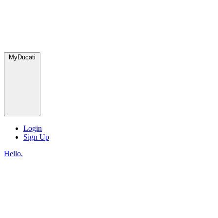
MyDucati
Login
Sign Up
Hello,