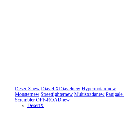
DesertX
new
Diavel
XDiavel
new
Hypermotard
new
Monster
new
Streetfighter
new
Multistrada
new
Panigale
Scrambler
OFF-ROAD
new
DesertX