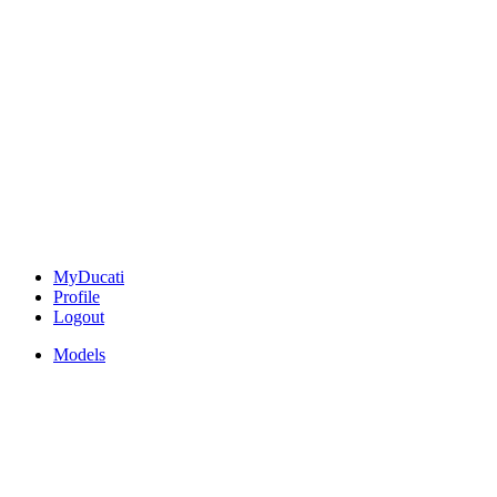
MyDucati
Profile
Logout
Models