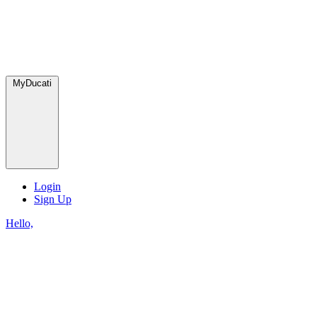
MyDucati
Login
Sign Up
Hello,