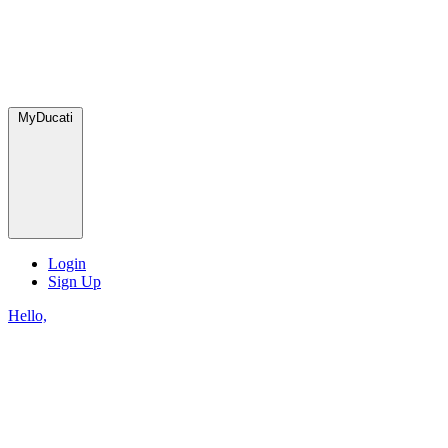
MyDucati
Login
Sign Up
Hello,