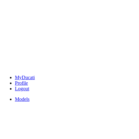
MyDucati
Profile
Logout
Models