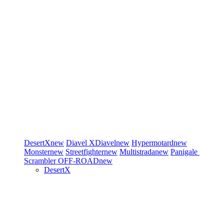
DesertX
new
Diavel
XDiavel
new
Hypermotard
new
Monster
new
Streetfighter
new
Multistrada
new
Panigale
Scrambler
OFF-ROAD
new
DesertX