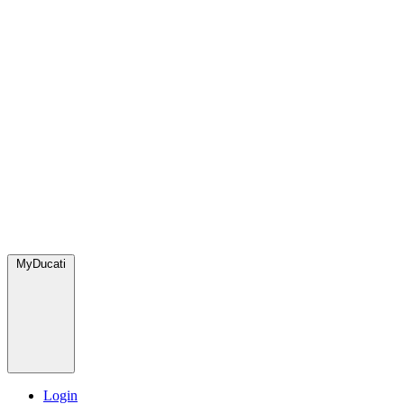
MyDucati
Login