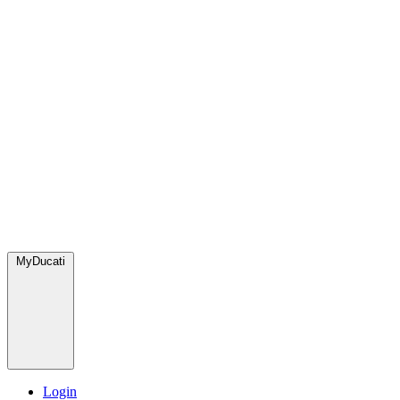
MyDucati
Login