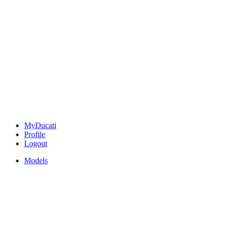
MyDucati
Profile
Logout
Models