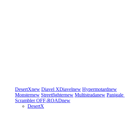
DesertX
new
Diavel
XDiavel
new
Hypermotard
new
Monster
new
Streetfighter
new
Multistrada
new
Panigale
Scrambler
OFF-ROAD
new
DesertX