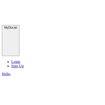
MyDucati
Login
Sign Up
Hello,