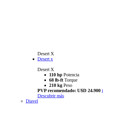
Desert X
Desert x
Desert X
110 hp
Potencia
68 lb-ft
Torque
210 kg
Peso
PVP recomendado: U$D 24.900
i
Descubrir más
Diavel