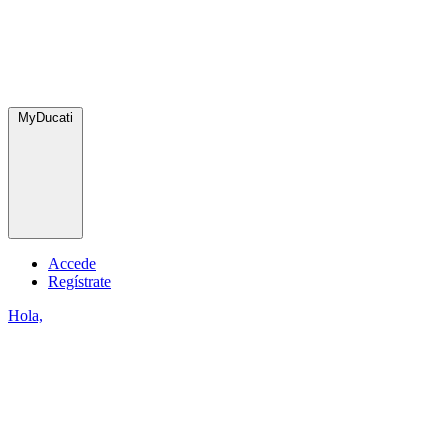
MyDucati
Accede
Regístrate
Hola,