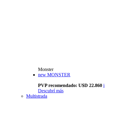
Monster
new
MONSTER
PVP recomendado: U$D 22.860
i
Descubrí más
Multistrada