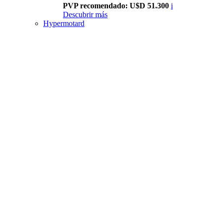
PVP recomendado: U$D 51.300
i
Descubrir más
Hypermotard