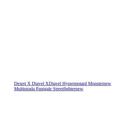
Desert X
Diavel
XDiavel
Hypermotard
Monster
new
Multistrada
Panigale
Streetfighter
new