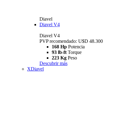
Diavel
Diavel V4
Diavel V4
PVP recomendado: U$D 48.300
168 Hp
Potencia
93 lb-ft
Torque
223 Kg
Peso
Descubrir más
XDiavel