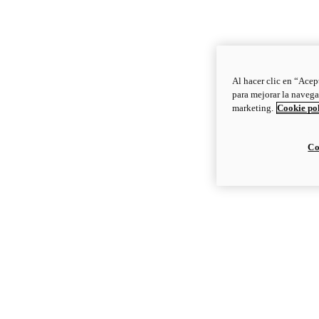
Al hacer clic en “Acep
para mejorar la navega
marketing.
Cookie po
Co