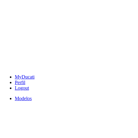
MyDucati
Perfil
Logout
Modelos