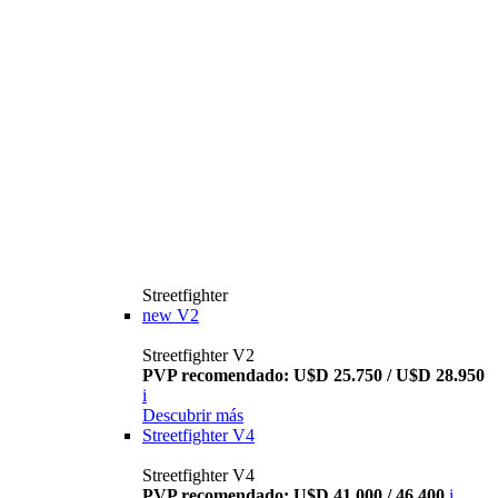
Streetfighter
new
V2
Streetfighter V2
PVP recomendado: U$D 25.750 / U$D 28.950
i
Descubrir más
Streetfighter V4
Streetfighter V4
PVP recomendado: U$D 41.000 / 46.400
i