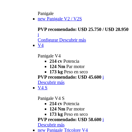
Panigale
new
Panigale V2 / V2S
PVP recomendado: U$D 25.750 / U$D 28.950
i
Configurar
Descubrir más
V4
Panigale V4
214 cv
Potencia
124 Nm
Par motor
173 kg
Peso en seco
PVP recomendado: U$D 45.600
i
Descubrir más
V4 S
Panigale V4 S
214 cv
Potencia
124 Nm
Par motor
173 kg
Peso en seco
PVP recomendado: U$D 58.600
i
Descubrir más
new
Panigale Tricolore V4