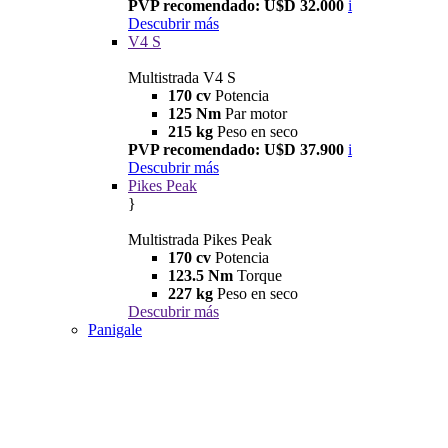
PVP recomendado: U$D 32.000
i
Descubrir más
V4 S
Multistrada V4 S
170 cv
Potencia
125 Nm
Par motor
215 kg
Peso en seco
PVP recomendado: U$D 37.900
i
Descubrir más
Pikes Peak
}
Multistrada Pikes Peak
170 cv
Potencia
123.5 Nm
Torque
227 kg
Peso en seco
Descubrir más
Panigale