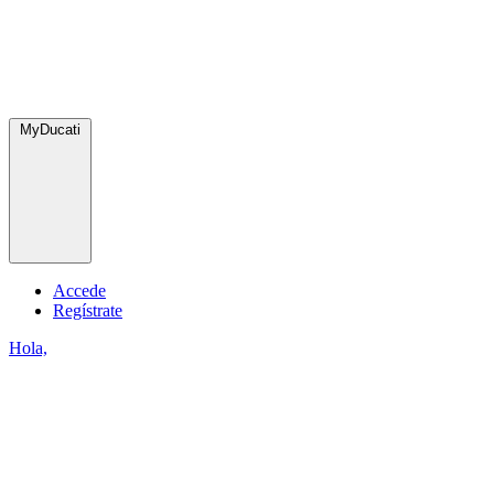
MyDucati
Accede
Regístrate
Hola,