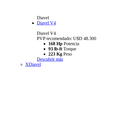
Diavel
Diavel V4
Diavel V4
PVP recomendado: U$D 48.300
168 Hp
Potencia
93 lb-ft
Torque
223 Kg
Peso
Descubrir más
XDiavel