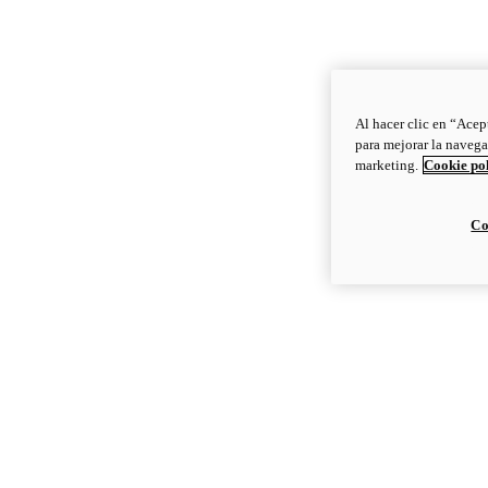
Al hacer clic en “Acep
para mejorar la navega
marketing.
Cookie po
Co