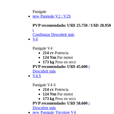
Panigale
new
Panigale V2 / V2S
PVP recomendado: U$D 25.750 / U$D 28.950
i
Configurar
Descubrir más
V4
Panigale V4
214 cv
Potencia
124 Nm
Par motor
173 kg
Peso en seco
PVP recomendado: U$D 45.600
i
Descubrir más
V4 S
Panigale V4 S
214 cv
Potencia
124 Nm
Par motor
173 kg
Peso en seco
PVP recomendado: U$D 58.600
i
Descubrir más
new
Panigale Tricolore V4