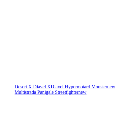
Desert X
Diavel
XDiavel
Hypermotard
Monster
new
Multistrada
Panigale
Streetfighter
new