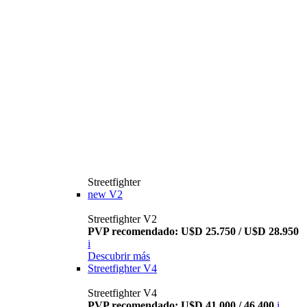
Streetfighter
new
V2
Streetfighter V2
PVP recomendado: U$D 25.750 / U$D 28.950
i
Descubrir más
Streetfighter V4
Streetfighter V4
PVP recomendado: U$D 41.000 / 46.400
i