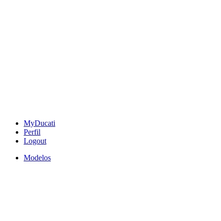
MyDucati
Perfil
Logout
Modelos