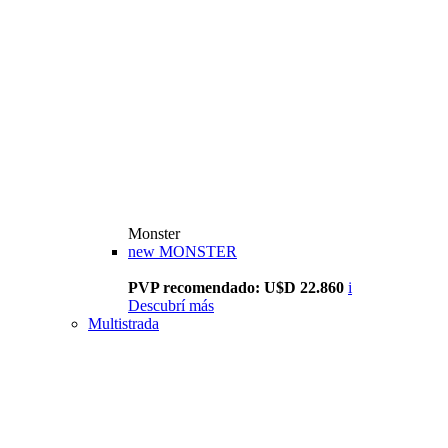
Monster
new
MONSTER
PVP recomendado: U$D 22.860
i
Descubrí más
Multistrada