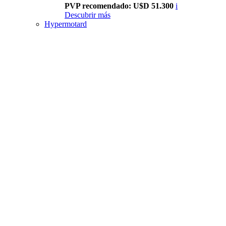
PVP recomendado: U$D 51.300
i
Descubrir más
Hypermotard