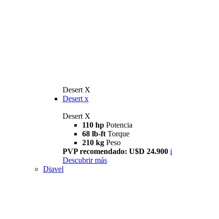
Desert X
Desert x
Desert X
110 hp
Potencia
68 lb-ft
Torque
210 kg
Peso
PVP recomendado: U$D 24.900
i
Descubrir más
Diavel