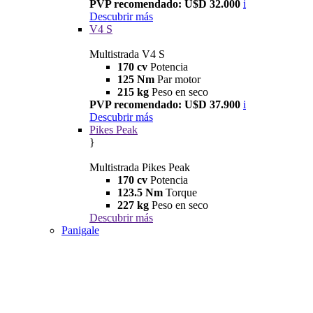
PVP recomendado: U$D 32.000
i
Descubrir más
V4 S
Multistrada V4 S
170 cv
Potencia
125 Nm
Par motor
215 kg
Peso en seco
PVP recomendado: U$D 37.900
i
Descubrir más
Pikes Peak
}
Multistrada Pikes Peak
170 cv
Potencia
123.5 Nm
Torque
227 kg
Peso en seco
Descubrir más
Panigale