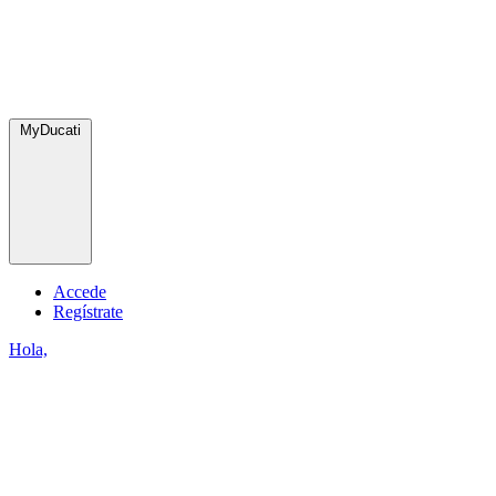
MyDucati
Accede
Regístrate
Hola,