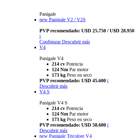
Panigale
new
Panigale V2 / V2S
PVP recomendado: U$D 25.750 / U$D 28.950
i
Configurar
Descubrir más
V4
Panigale V4
214 cv
Potencia
124 Nm
Par motor
173 kg
Peso en seco
PVP recomendado: U$D 45.600
i
Descubrir más
V4 S
Panigale V4 S
214 cv
Potencia
124 Nm
Par motor
173 kg
Peso en seco
PVP recomendado: U$D 58.600
i
Descubrir más
new
Panigale Tricolore V4