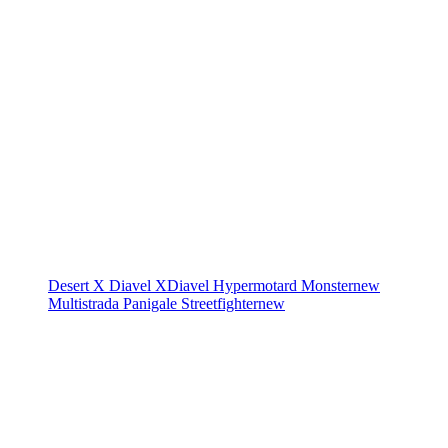
Desert X
Diavel
XDiavel
Hypermotard
Monster
new
Multistrada
Panigale
Streetfighter
new