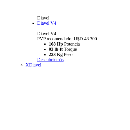
Diavel
Diavel V4
Diavel V4
PVP recomendado: U$D 48.300
168 Hp
Potencia
93 lb-ft
Torque
223 Kg
Peso
Descubrir más
XDiavel