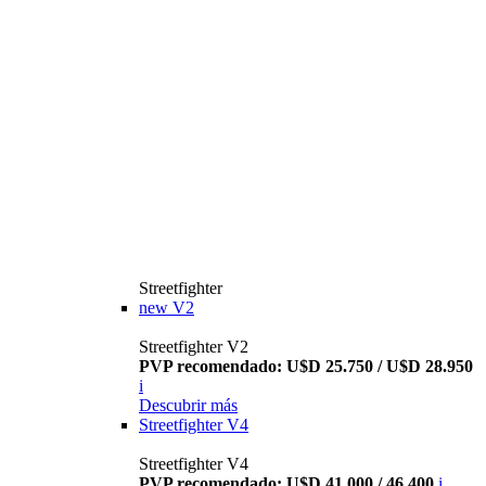
Streetfighter
new
V2
Streetfighter V2
PVP recomendado: U$D 25.750 / U$D 28.950
i
Descubrir más
Streetfighter V4
Streetfighter V4
PVP recomendado: U$D 41.000 / 46.400
i