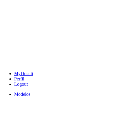
MyDucati
Perfil
Logout
Modelos