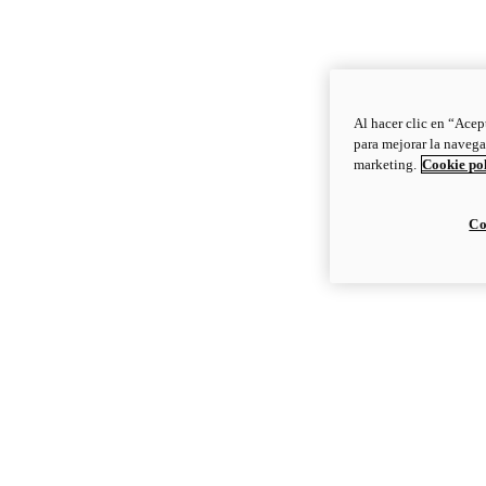
Al hacer clic en “Acep
para mejorar la navega
marketing.
Cookie po
Co