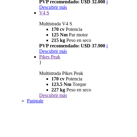
PVP recomendado: U$D 32.000
i
Descubrir más
V4 S
Multistrada V4 S
170 cv
Potencia
125 Nm
Par motor
215 kg
Peso en seco
PVP recomendado: U$D 37.900
i
Descubrir más
Pikes Peak
}
Multistrada Pikes Peak
170 cv
Potencia
123.5 Nm
Torque
227 kg
Peso en seco
Descubrir más
Panigale