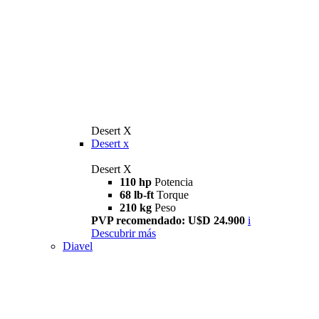
Desert X
Desert x
Desert X
110 hp
Potencia
68 lb-ft
Torque
210 kg
Peso
PVP recomendado: U$D 24.900
i
Descubrir más
Diavel