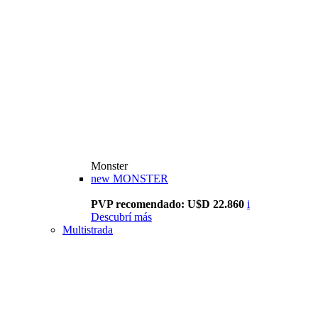
Monster
new
MONSTER
PVP recomendado: U$D 22.860
i
Descubrí más
Multistrada