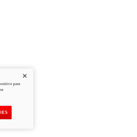
positivo para
ara
IES