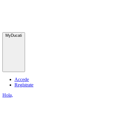
MyDucati
Accede
Regístrate
Hola,