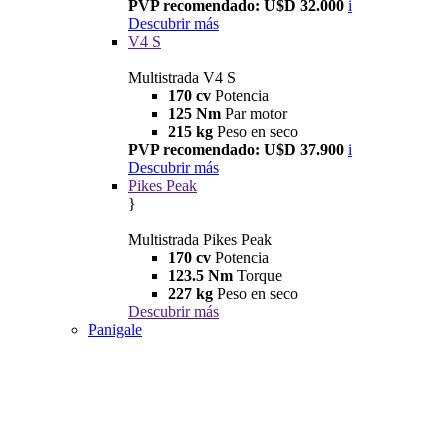
PVP recomendado: U$D 32.000
i
Descubrir más
V4 S
Multistrada V4 S
170 cv
Potencia
125 Nm
Par motor
215 kg
Peso en seco
PVP recomendado: U$D 37.900
i
Descubrir más
Pikes Peak
}
Multistrada Pikes Peak
170 cv
Potencia
123.5 Nm
Torque
227 kg
Peso en seco
Descubrir más
Panigale