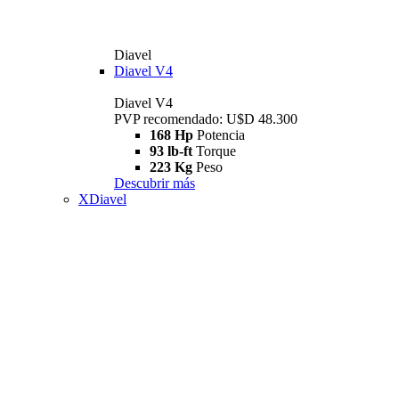
Diavel
Diavel V4
Diavel V4
PVP recomendado: U$D 48.300
168 Hp
Potencia
93 lb-ft
Torque
223 Kg
Peso
Descubrir más
XDiavel