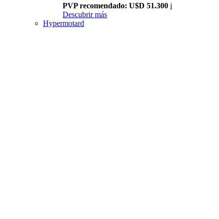
PVP recomendado: U$D 51.300
i
Descubrir más
Hypermotard