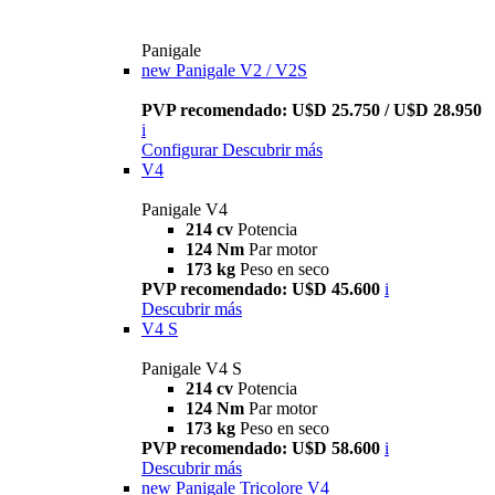
Panigale
new
Panigale V2 / V2S
PVP recomendado: U$D 25.750 / U$D 28.950
i
Configurar
Descubrir más
V4
Panigale V4
214 cv
Potencia
124 Nm
Par motor
173 kg
Peso en seco
PVP recomendado: U$D 45.600
i
Descubrir más
V4 S
Panigale V4 S
214 cv
Potencia
124 Nm
Par motor
173 kg
Peso en seco
PVP recomendado: U$D 58.600
i
Descubrir más
new
Panigale Tricolore V4