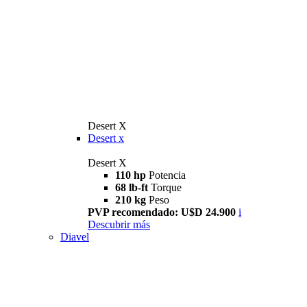
Desert X
Desert x
Desert X
110 hp
Potencia
68 lb-ft
Torque
210 kg
Peso
PVP recomendado: U$D 24.900
i
Descubrir más
Diavel