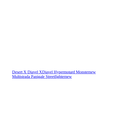
Desert X
Diavel
XDiavel
Hypermotard
Monster
new
Multistrada
Panigale
Streetfighter
new