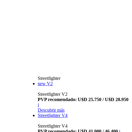
Streetfighter
new
V2
Streetfighter V2
PVP recomendado: U$D 25.750 / U$D 28.950
i
Descubrir más
Streetfighter V4
Streetfighter V4
PVP recomendado: U$D 41.000 / 46.400
i