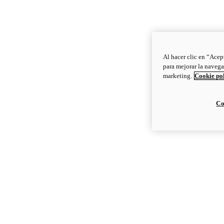
Al hacer clic en “Acep
para mejorar la navega
marketing.
Cookie po
Co