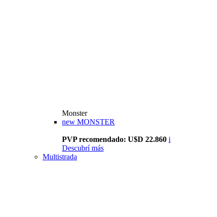
Monster
new
MONSTER
PVP recomendado: U$D 22.860
i
Descubrí más
Multistrada