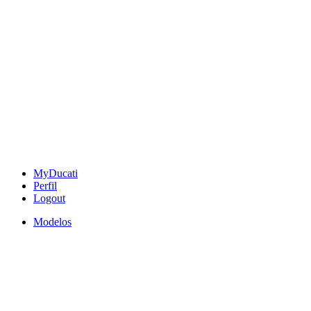
MyDucati
Perfil
Logout
Modelos