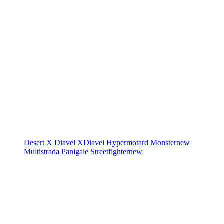
Desert X
Diavel
XDiavel
Hypermotard
Monster
new
Multistrada
Panigale
Streetfighter
new