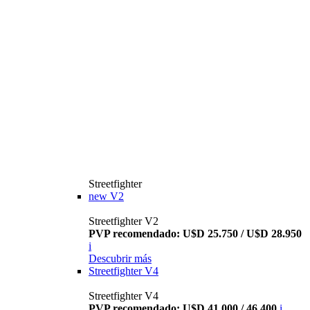
Streetfighter
new
V2
Streetfighter V2
PVP recomendado: U$D 25.750 / U$D 28.950
i
Descubrir más
Streetfighter V4
Streetfighter V4
PVP recomendado: U$D 41.000 / 46.400
i