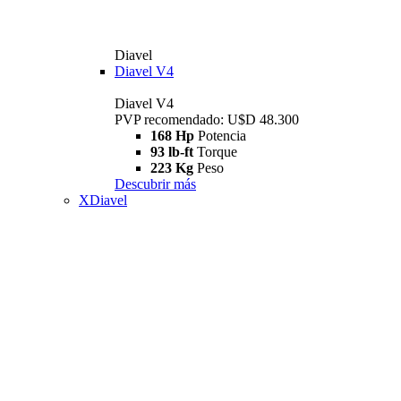
Diavel
Diavel V4
Diavel V4
PVP recomendado: U$D 48.300
168 Hp
Potencia
93 lb-ft
Torque
223 Kg
Peso
Descubrir más
XDiavel