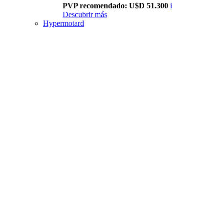
PVP recomendado: U$D 51.300
i
Descubrir más
Hypermotard