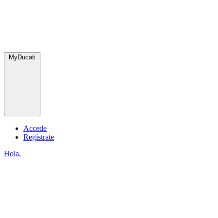
MyDucati
Accede
Regístrate
Hola,