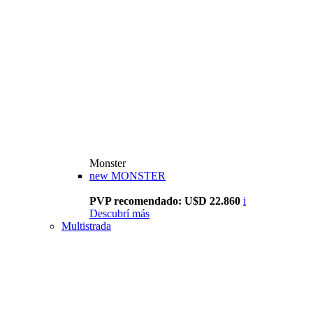
Monster
new
MONSTER
PVP recomendado: U$D 22.860
i
Descubrí más
Multistrada