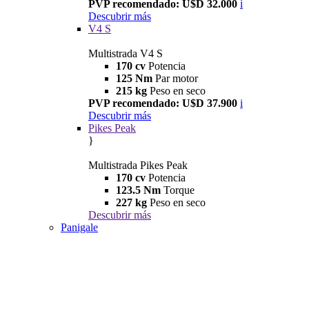
PVP recomendado: U$D 32.000
i
Descubrir más
V4 S
Multistrada V4 S
170 cv
Potencia
125 Nm
Par motor
215 kg
Peso en seco
PVP recomendado: U$D 37.900
i
Descubrir más
Pikes Peak
}
Multistrada Pikes Peak
170 cv
Potencia
123.5 Nm
Torque
227 kg
Peso en seco
Descubrir más
Panigale