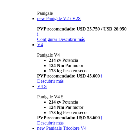
Panigale
new
Panigale V2 / V2S
PVP recomendado: U$D 25.750 / U$D 28.950
i
Configurar
Descubrir más
V4
Panigale V4
214 cv
Potencia
124 Nm
Par motor
173 kg
Peso en seco
PVP recomendado: U$D 45.600
i
Descubrir más
V4 S
Panigale V4 S
214 cv
Potencia
124 Nm
Par motor
173 kg
Peso en seco
PVP recomendado: U$D 58.600
i
Descubrir más
new
Panigale Tricolore V4