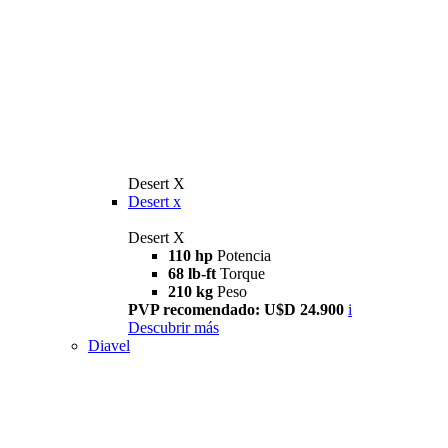
Desert X
Desert x
Desert X
110 hp
Potencia
68 lb-ft
Torque
210 kg
Peso
PVP recomendado: U$D 24.900
i
Descubrir más
Diavel