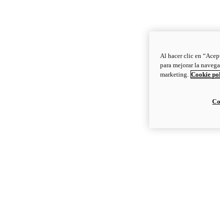
Al hacer clic en “Acep
para mejorar la navega
marketing.
Cookie po
Co