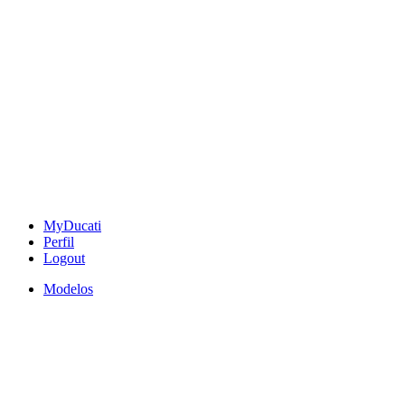
MyDucati
Perfil
Logout
Modelos