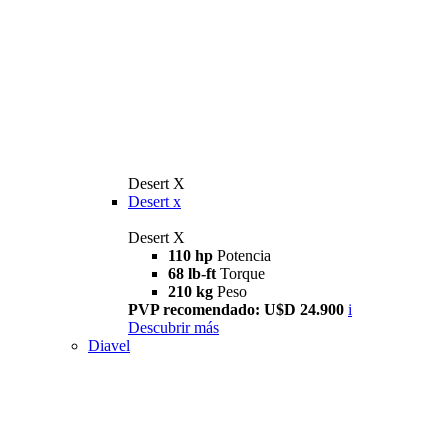
Desert X
Desert x
Desert X
110 hp
Potencia
68 lb-ft
Torque
210 kg
Peso
PVP recomendado: U$D 24.900
i
Descubrir más
Diavel