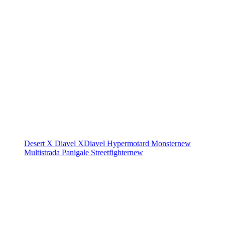
Desert X
Diavel
XDiavel
Hypermotard
Monster
new
Multistrada
Panigale
Streetfighter
new