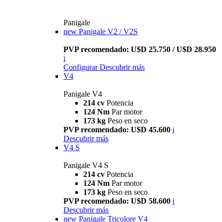
Panigale
new
Panigale V2 / V2S
PVP recomendado: U$D 25.750 / U$D 28.950
i
Configurar
Descubrir más
V4
Panigale V4
214 cv
Potencia
124 Nm
Par motor
173 kg
Peso en seco
PVP recomendado: U$D 45.600
i
Descubrir más
V4 S
Panigale V4 S
214 cv
Potencia
124 Nm
Par motor
173 kg
Peso en seco
PVP recomendado: U$D 58.600
i
Descubrir más
new
Panigale Tricolore V4