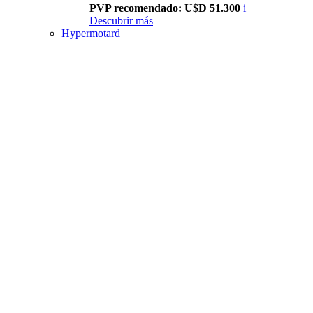
PVP recomendado: U$D 51.300
i
Descubrir más
Hypermotard