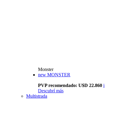
Monster
new
MONSTER
PVP recomendado: U$D 22.860
i
Descubrí más
Multistrada