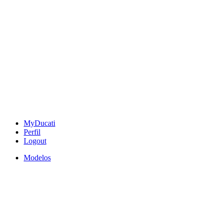
MyDucati
Perfil
Logout
Modelos