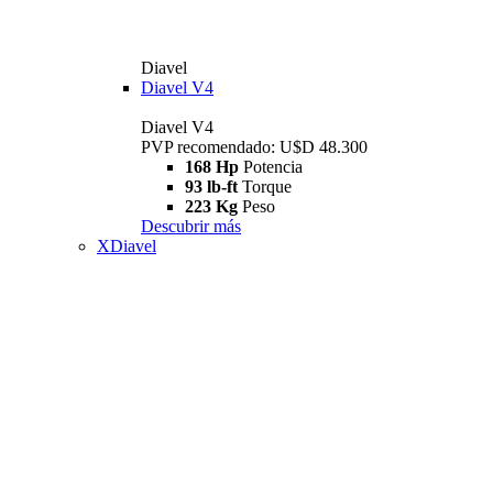
Diavel
Diavel V4
Diavel V4
PVP recomendado: U$D 48.300
168 Hp
Potencia
93 lb-ft
Torque
223 Kg
Peso
Descubrir más
XDiavel