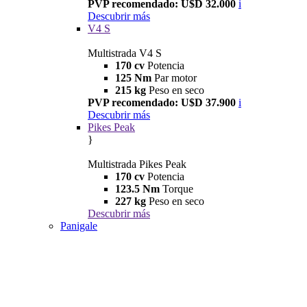
PVP recomendado: U$D 32.000
i
Descubrir más
V4 S
Multistrada V4 S
170 cv
Potencia
125 Nm
Par motor
215 kg
Peso en seco
PVP recomendado: U$D 37.900
i
Descubrir más
Pikes Peak
}
Multistrada Pikes Peak
170 cv
Potencia
123.5 Nm
Torque
227 kg
Peso en seco
Descubrir más
Panigale