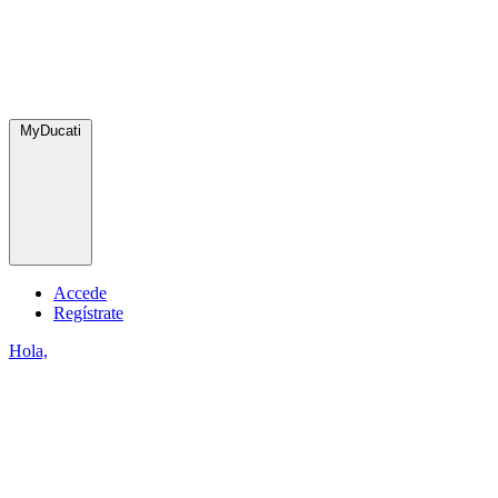
MyDucati
Accede
Regístrate
Hola,