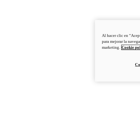
Al hacer clic en “Acep
para mejorar la navega
marketing.
Cookie po
Co