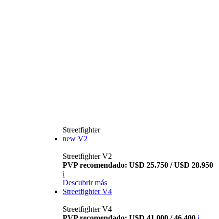
Streetfighter
new
V2
Streetfighter V2
PVP recomendado: U$D 25.750 / U$D 28.950
i
Descubrir más
Streetfighter V4
Streetfighter V4
PVP recomendado: U$D 41.000 / 46.400
i