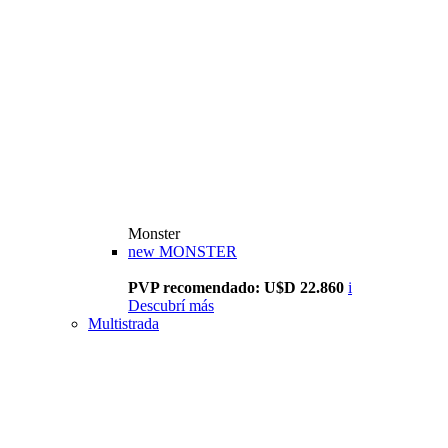
Monster
new
MONSTER
PVP recomendado: U$D 22.860
i
Descubrí más
Multistrada