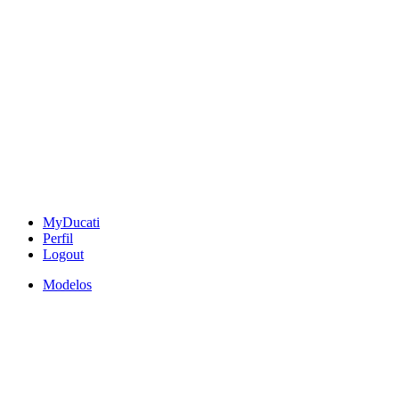
MyDucati
Perfil
Logout
Modelos