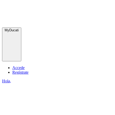
MyDucati
Accede
Regístrate
Hola,