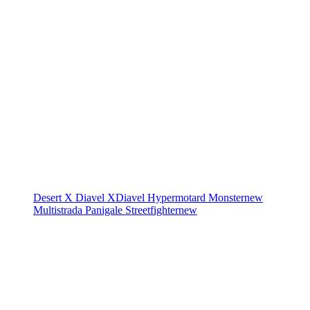
Desert X
Diavel
XDiavel
Hypermotard
Monster
new
Multistrada
Panigale
Streetfighter
new