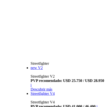
Streetfighter
new
V2
Streetfighter V2
PVP recomendado: U$D 25.750 / U$D 28.950
i
Descubrir más
Streetfighter V4
Streetfighter V4
PVP recomendado: U$D 41.000 / 46.400
i