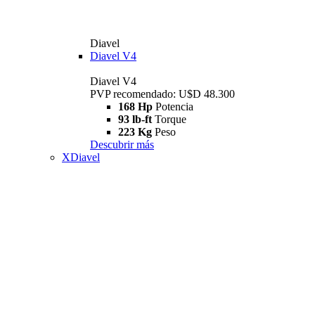
Diavel
Diavel V4
Diavel V4
PVP recomendado: U$D 48.300
168 Hp
Potencia
93 lb-ft
Torque
223 Kg
Peso
Descubrir más
XDiavel