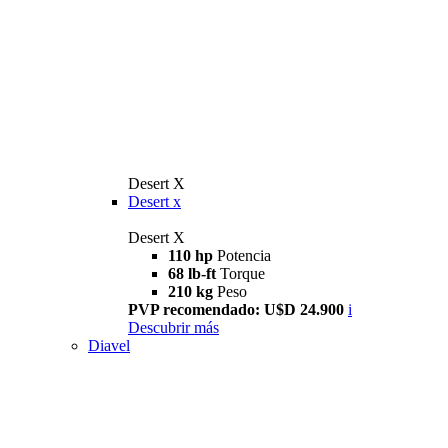
Desert X
Desert x
Desert X
110 hp
Potencia
68 lb-ft
Torque
210 kg
Peso
PVP recomendado: U$D 24.900
i
Descubrir más
Diavel