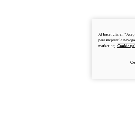
Al hacer clic en “Acep
para mejorar la navega
marketing.
Cookie po
Co