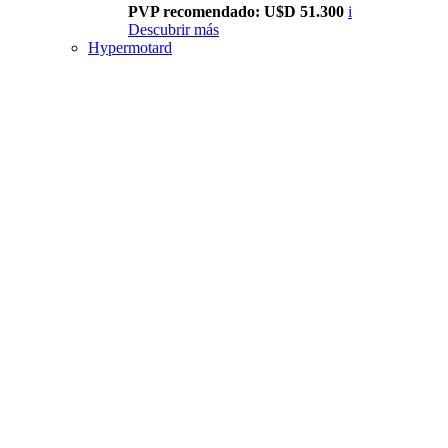
PVP recomendado: U$D 51.300
i
Descubrir más
Hypermotard