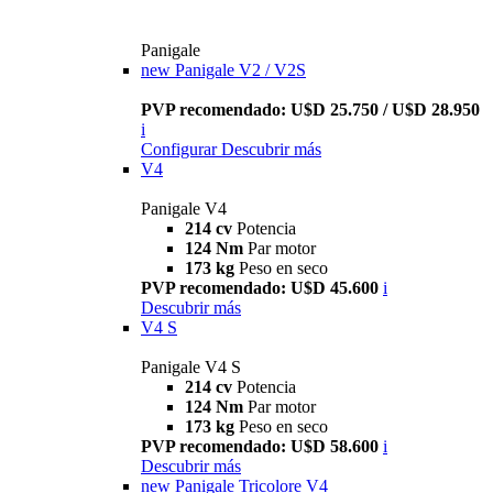
Panigale
new
Panigale V2 / V2S
PVP recomendado: U$D 25.750 / U$D 28.950
i
Configurar
Descubrir más
V4
Panigale V4
214 cv
Potencia
124 Nm
Par motor
173 kg
Peso en seco
PVP recomendado: U$D 45.600
i
Descubrir más
V4 S
Panigale V4 S
214 cv
Potencia
124 Nm
Par motor
173 kg
Peso en seco
PVP recomendado: U$D 58.600
i
Descubrir más
new
Panigale Tricolore V4