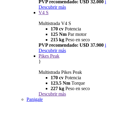
PVP recomendado: U$D 32.000
i
Descubrir más
V4 S
Multistrada V4 S
170 cv
Potencia
125 Nm
Par motor
215 kg
Peso en seco
PVP recomendado: U$D 37.900
i
Descubrir más
Pikes Peak
}
Multistrada Pikes Peak
170 cv
Potencia
123.5 Nm
Torque
227 kg
Peso en seco
Descubrir más
Panigale