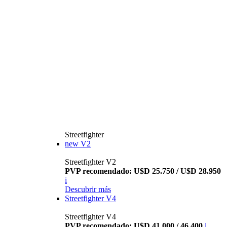
Streetfighter
new
V2
Streetfighter V2
PVP recomendado: U$D 25.750 / U$D 28.950
i
Descubrir más
Streetfighter V4
Streetfighter V4
PVP recomendado: U$D 41.000 / 46.400
i