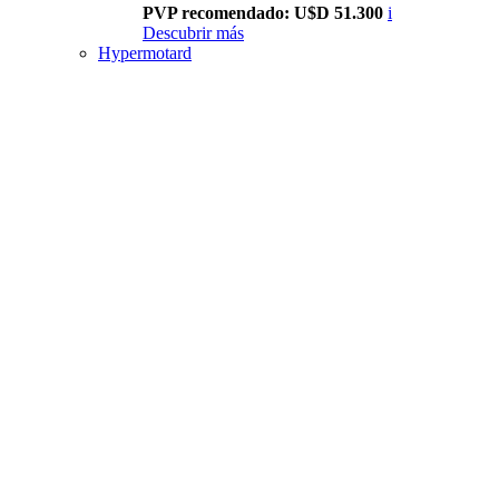
PVP recomendado: U$D 51.300
i
Descubrir más
Hypermotard