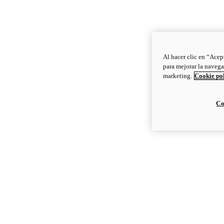
Al hacer clic en “Acep
para mejorar la navega
marketing.
Cookie po
Co