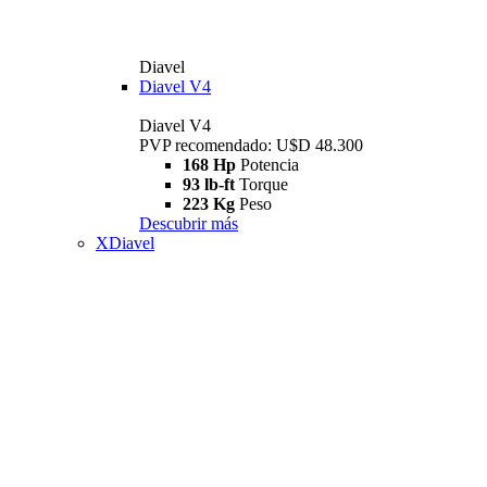
Diavel
Diavel V4
Diavel V4
PVP recomendado: U$D 48.300
168 Hp
Potencia
93 lb-ft
Torque
223 Kg
Peso
Descubrir más
XDiavel