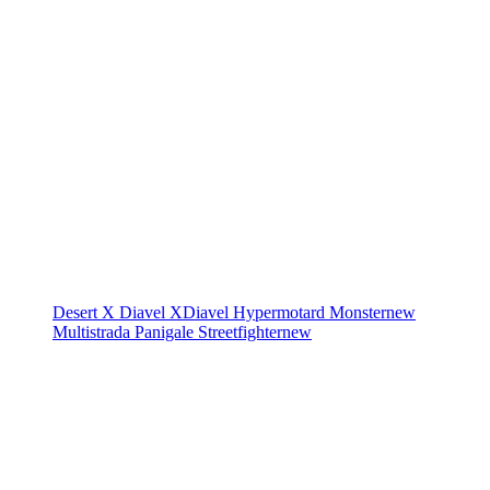
Desert X
Diavel
XDiavel
Hypermotard
Monster
new
Multistrada
Panigale
Streetfighter
new