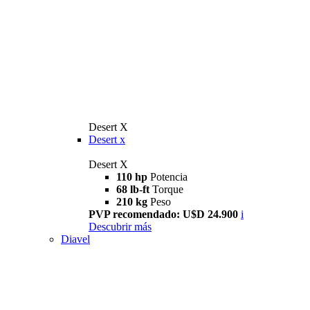
Desert X
Desert x
Desert X
110 hp
Potencia
68 lb-ft
Torque
210 kg
Peso
PVP recomendado: U$D 24.900
i
Descubrir más
Diavel