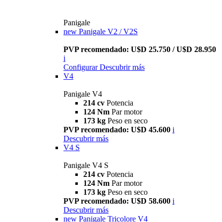
Panigale
new
Panigale V2 / V2S
PVP recomendado: U$D 25.750 / U$D 28.950
i
Configurar
Descubrir más
V4
Panigale V4
214 cv
Potencia
124 Nm
Par motor
173 kg
Peso en seco
PVP recomendado: U$D 45.600
i
Descubrir más
V4 S
Panigale V4 S
214 cv
Potencia
124 Nm
Par motor
173 kg
Peso en seco
PVP recomendado: U$D 58.600
i
Descubrir más
new
Panigale Tricolore V4