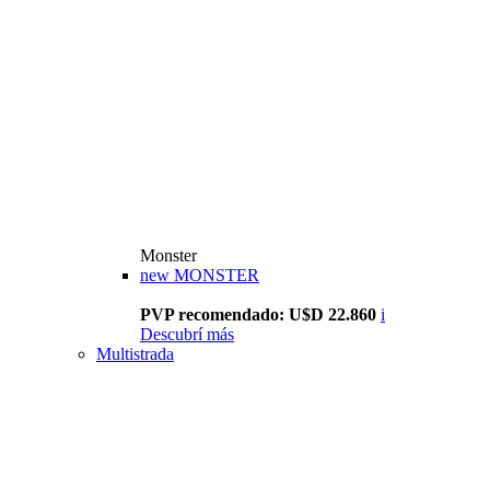
Monster
new
MONSTER
PVP recomendado: U$D 22.860
i
Descubrí más
Multistrada