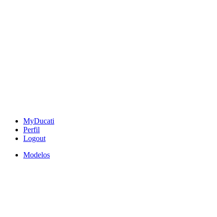
MyDucati
Perfil
Logout
Modelos