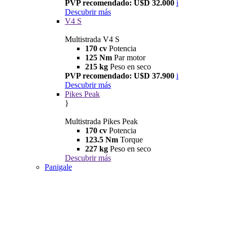
PVP recomendado: U$D 32.000
i
Descubrir más
V4 S
Multistrada V4 S
170 cv
Potencia
125 Nm
Par motor
215 kg
Peso en seco
PVP recomendado: U$D 37.900
i
Descubrir más
Pikes Peak
}
Multistrada Pikes Peak
170 cv
Potencia
123.5 Nm
Torque
227 kg
Peso en seco
Descubrir más
Panigale