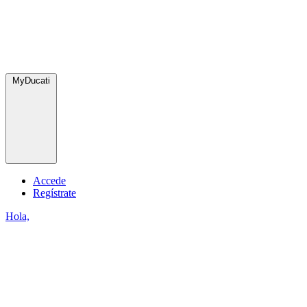
MyDucati
Accede
Regístrate
Hola,