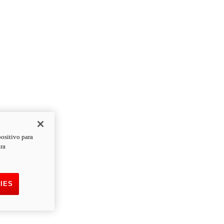
positivo para
ara
IES