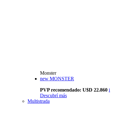
Monster
new
MONSTER
PVP recomendado: U$D 22.860
i
Descubrí más
Multistrada