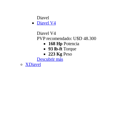
Diavel
Diavel V4
Diavel V4
PVP recomendado: U$D 48.300
168 Hp
Potencia
93 lb-ft
Torque
223 Kg
Peso
Descubrir más
XDiavel