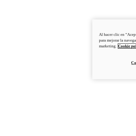
Al hacer clic en “Acep
para mejorar la navega
marketing.
Cookie po
Co