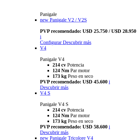
Panigale
new
Panigale V2 / V2S
PVP recomendado: U$D 25.750 / U$D 28.950
i
Configurar
Descubrir más
V4
Panigale V4
214 cv
Potencia
124 Nm
Par motor
173 kg
Peso en seco
PVP recomendado: U$D 45.600
i
Descubrir más
V4 S
Panigale V4 S
214 cv
Potencia
124 Nm
Par motor
173 kg
Peso en seco
PVP recomendado: U$D 58.600
i
Descubrir más
new
Panigale Tricolore V4