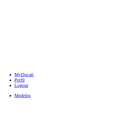
MyDucati
Perfil
Logout
Modelos