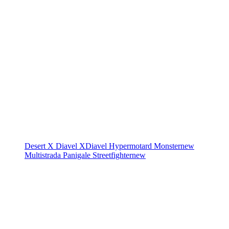
Desert X
Diavel
XDiavel
Hypermotard
Monster
new
Multistrada
Panigale
Streetfighter
new