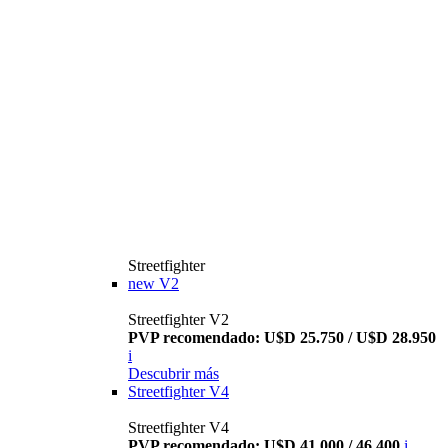
Streetfighter
new
V2
Streetfighter V2
PVP recomendado: U$D 25.750 / U$D 28.950
i
Descubrir más
Streetfighter V4
Streetfighter V4
PVP recomendado: U$D 41.000 / 46.400
i