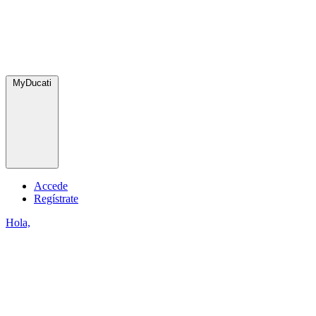
MyDucati
Accede
Regístrate
Hola,