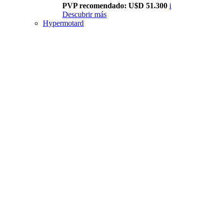
PVP recomendado: U$D 51.300
i
Descubrir más
Hypermotard