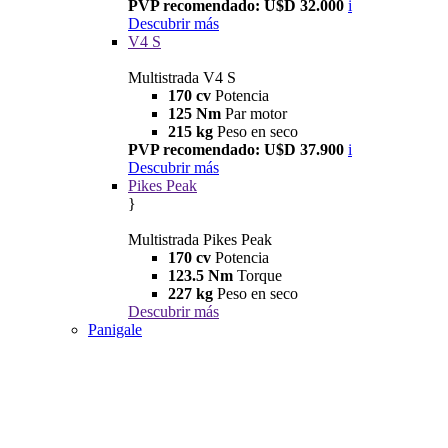
PVP recomendado: U$D 32.000
i
Descubrir más
V4 S
Multistrada V4 S
170 cv
Potencia
125 Nm
Par motor
215 kg
Peso en seco
PVP recomendado: U$D 37.900
i
Descubrir más
Pikes Peak
}
Multistrada Pikes Peak
170 cv
Potencia
123.5 Nm
Torque
227 kg
Peso en seco
Descubrir más
Panigale