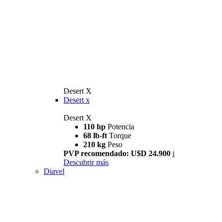
Desert X
Desert x
Desert X
110 hp
Potencia
68 lb-ft
Torque
210 kg
Peso
PVP recomendado: U$D 24.900
i
Descubrir más
Diavel