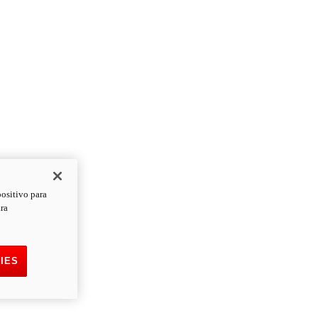
positivo para
ara
IES