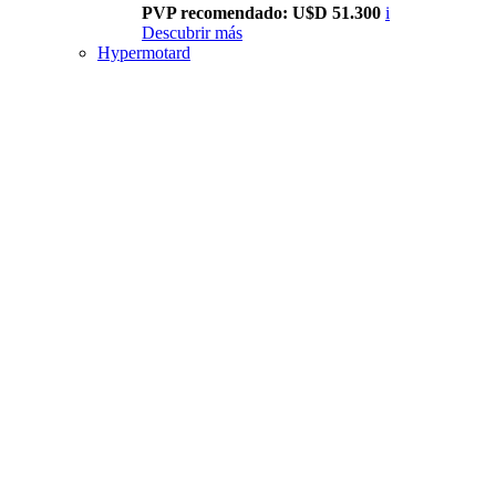
PVP recomendado: U$D 51.300
i
Descubrir más
Hypermotard