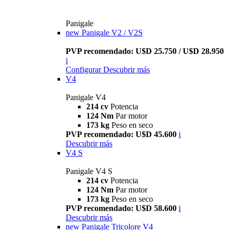
Panigale
new
Panigale V2 / V2S
PVP recomendado: U$D 25.750 / U$D 28.950
i
Configurar
Descubrir más
V4
Panigale V4
214 cv
Potencia
124 Nm
Par motor
173 kg
Peso en seco
PVP recomendado: U$D 45.600
i
Descubrir más
V4 S
Panigale V4 S
214 cv
Potencia
124 Nm
Par motor
173 kg
Peso en seco
PVP recomendado: U$D 58.600
i
Descubrir más
new
Panigale Tricolore V4