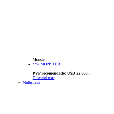
Monster
new
MONSTER
PVP recomendado: U$D 22.860
i
Descubrí más
Multistrada