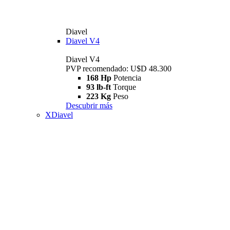
Diavel
Diavel V4
Diavel V4
PVP recomendado: U$D 48.300
168 Hp
Potencia
93 lb-ft
Torque
223 Kg
Peso
Descubrir más
XDiavel