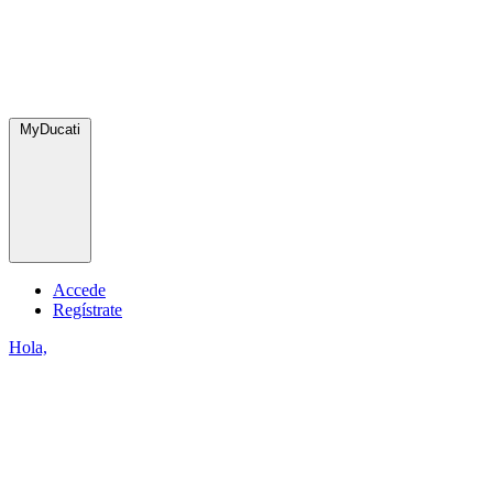
MyDucati
Accede
Regístrate
Hola,