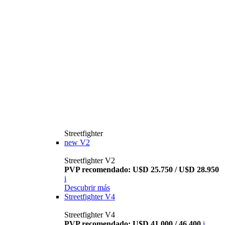
Streetfighter
new
V2
Streetfighter V2
PVP recomendado: U$D 25.750 / U$D 28.950
i
Descubrir más
Streetfighter V4
Streetfighter V4
PVP recomendado: U$D 41.000 / 46.400
i