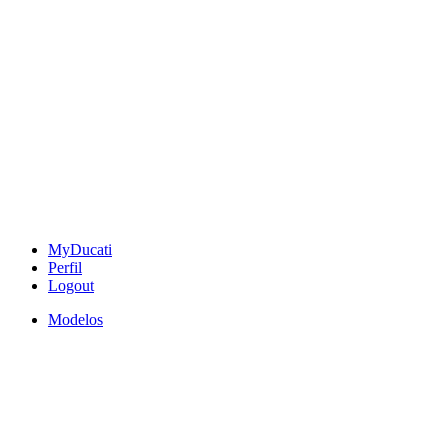
MyDucati
Perfil
Logout
Modelos