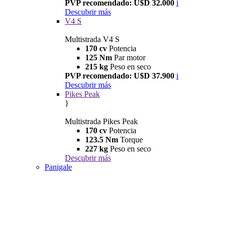
PVP recomendado: U$D 32.000
i
Descubrir más
V4 S
Multistrada V4 S
170 cv
Potencia
125 Nm
Par motor
215 kg
Peso en seco
PVP recomendado: U$D 37.900
i
Descubrir más
Pikes Peak
}
Multistrada Pikes Peak
170 cv
Potencia
123.5 Nm
Torque
227 kg
Peso en seco
Descubrir más
Panigale