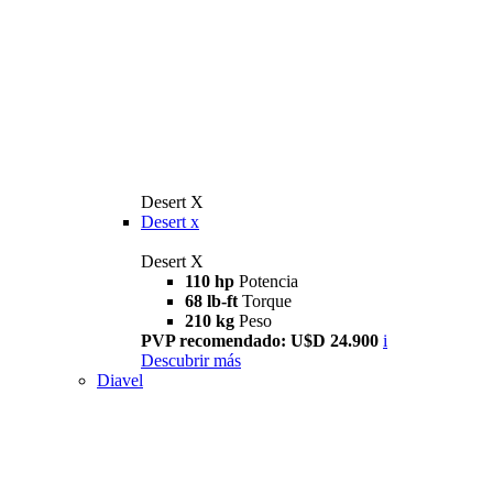
Desert X
Desert x
Desert X
110 hp
Potencia
68 lb-ft
Torque
210 kg
Peso
PVP recomendado: U$D 24.900
i
Descubrir más
Diavel