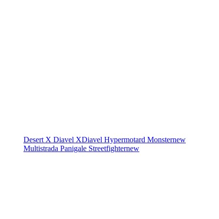
Desert X
Diavel
XDiavel
Hypermotard
Monster
new
Multistrada
Panigale
Streetfighter
new