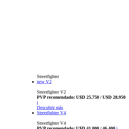
Streetfighter
new
V2
Streetfighter V2
PVP recomendado: U$D 25.750 / U$D 28.950
i
Descubrir más
Streetfighter V4
Streetfighter V4
PVP recomendado: U$D 41.000 / 46.400
i