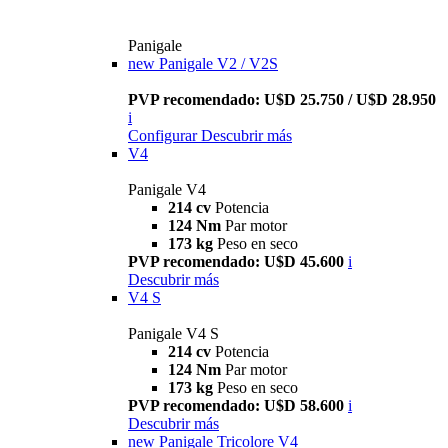
Panigale
new
Panigale V2 / V2S
PVP recomendado: U$D 25.750 / U$D 28.950
i
Configurar
Descubrir más
V4
Panigale V4
214 cv
Potencia
124 Nm
Par motor
173 kg
Peso en seco
PVP recomendado: U$D 45.600
i
Descubrir más
V4 S
Panigale V4 S
214 cv
Potencia
124 Nm
Par motor
173 kg
Peso en seco
PVP recomendado: U$D 58.600
i
Descubrir más
new
Panigale Tricolore V4