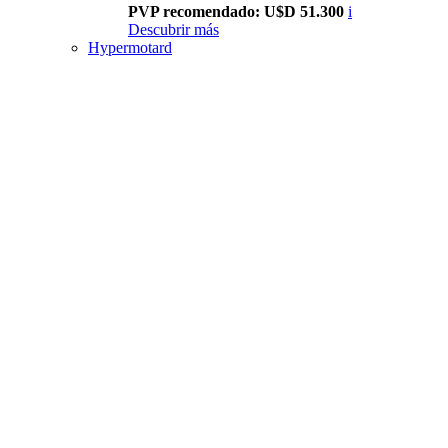
PVP recomendado: U$D 51.300
i
Descubrir más
Hypermotard