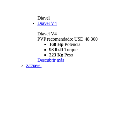
Diavel
Diavel V4
Diavel V4
PVP recomendado: U$D 48.300
168 Hp
Potencia
93 lb-ft
Torque
223 Kg
Peso
Descubrir más
XDiavel