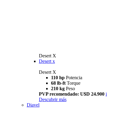
Desert X
Desert x
Desert X
110 hp
Potencia
68 lb-ft
Torque
210 kg
Peso
PVP recomendado: U$D 24.900
i
Descubrir más
Diavel