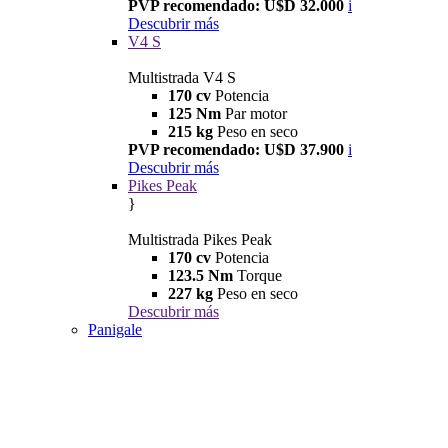
PVP recomendado: U$D 32.000
i
Descubrir más
V4 S
Multistrada V4 S
170 cv
Potencia
125 Nm
Par motor
215 kg
Peso en seco
PVP recomendado: U$D 37.900
i
Descubrir más
Pikes Peak
}
Multistrada Pikes Peak
170 cv
Potencia
123.5 Nm
Torque
227 kg
Peso en seco
Descubrir más
Panigale