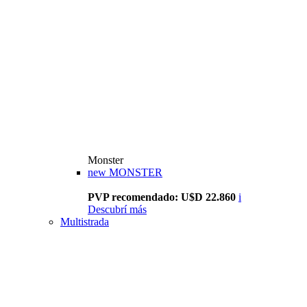
Monster
new
MONSTER
PVP recomendado: U$D 22.860
i
Descubrí más
Multistrada