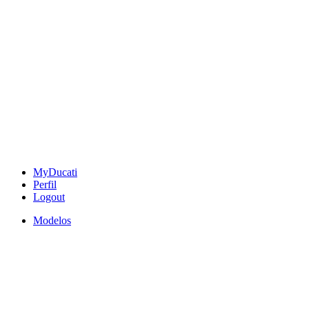
MyDucati
Perfil
Logout
Modelos