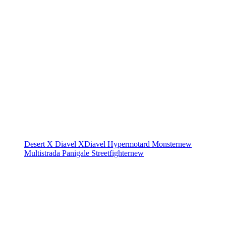
Desert X
Diavel
XDiavel
Hypermotard
Monster
new
Multistrada
Panigale
Streetfighter
new