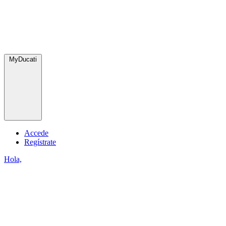
MyDucati
Accede
Regístrate
Hola,