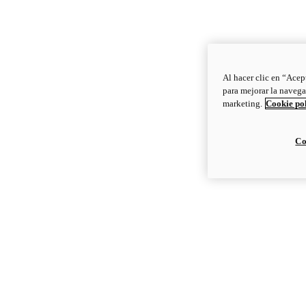
Al hacer clic en “Acep
para mejorar la navega
marketing.
Cookie po
Co