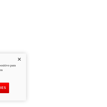
positivo para
ara
IES