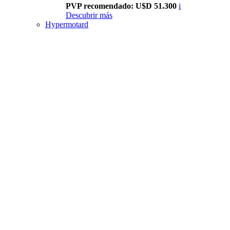
PVP recomendado: U$D 51.300
i
Descubrir más
Hypermotard