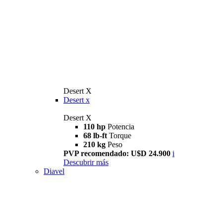
Desert X
Desert x
Desert X
110 hp
Potencia
68 lb-ft
Torque
210 kg
Peso
PVP recomendado: U$D 24.900
i
Descubrir más
Diavel