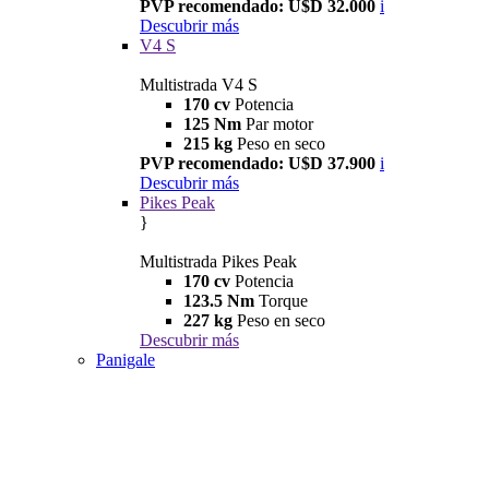
PVP recomendado: U$D 32.000
i
Descubrir más
V4 S
Multistrada V4 S
170 cv
Potencia
125 Nm
Par motor
215 kg
Peso en seco
PVP recomendado: U$D 37.900
i
Descubrir más
Pikes Peak
}
Multistrada Pikes Peak
170 cv
Potencia
123.5 Nm
Torque
227 kg
Peso en seco
Descubrir más
Panigale