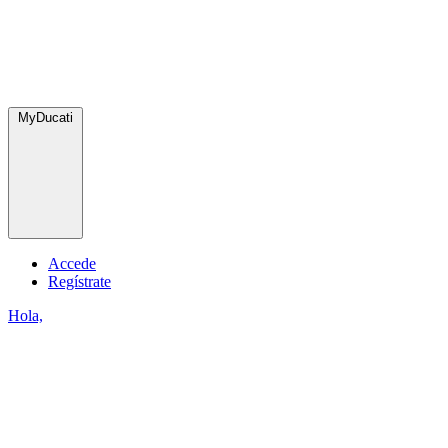
MyDucati
Accede
Regístrate
Hola,