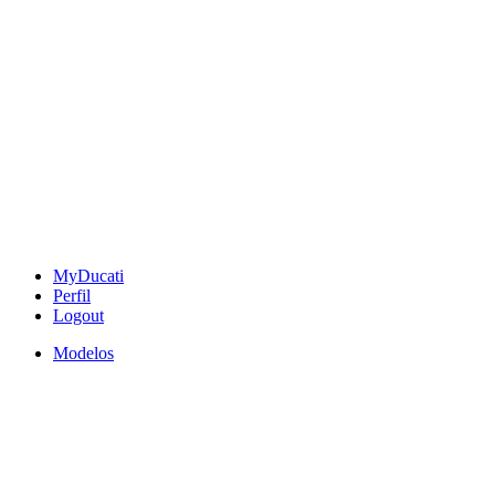
MyDucati
Perfil
Logout
Modelos