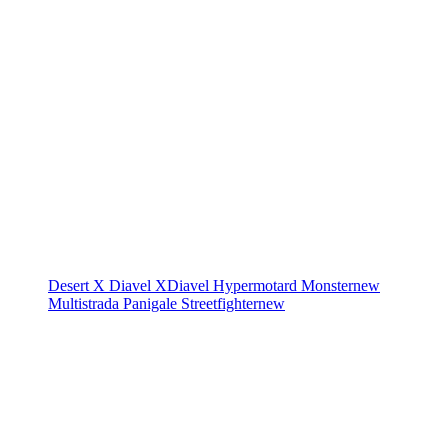
Desert X
Diavel
XDiavel
Hypermotard
Monster
new
Multistrada
Panigale
Streetfighter
new