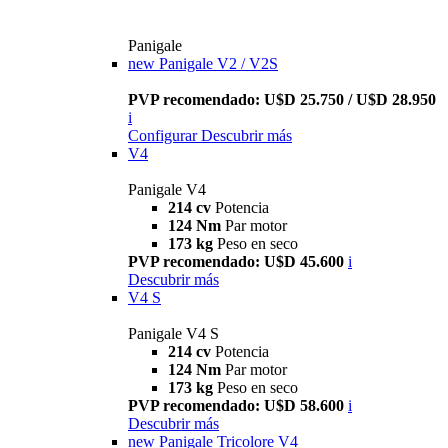
Panigale
new
Panigale V2 / V2S
PVP recomendado: U$D 25.750 / U$D 28.950
i
Configurar
Descubrir más
V4
Panigale V4
214 cv
Potencia
124 Nm
Par motor
173 kg
Peso en seco
PVP recomendado: U$D 45.600
i
Descubrir más
V4 S
Panigale V4 S
214 cv
Potencia
124 Nm
Par motor
173 kg
Peso en seco
PVP recomendado: U$D 58.600
i
Descubrir más
new
Panigale Tricolore V4