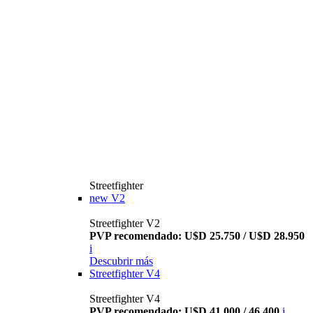
Streetfighter
new
V2
Streetfighter V2
PVP recomendado: U$D 25.750 / U$D 28.950
i
Descubrir más
Streetfighter V4
Streetfighter V4
PVP recomendado: U$D 41.000 / 46.400
i