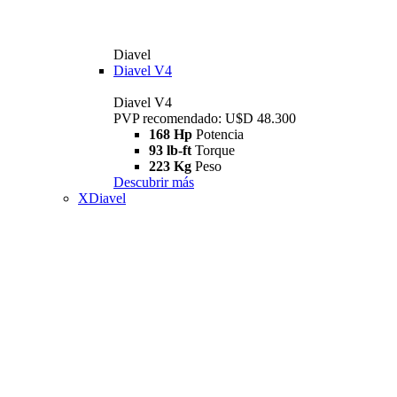
Diavel
Diavel V4
Diavel V4
PVP recomendado: U$D 48.300
168 Hp
Potencia
93 lb-ft
Torque
223 Kg
Peso
Descubrir más
XDiavel