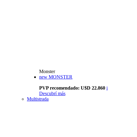
Monster
new
MONSTER
PVP recomendado: U$D 22.860
i
Descubrí más
Multistrada