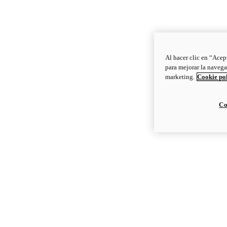
Al hacer clic en “Acep
para mejorar la navega
marketing.
Cookie po
Co