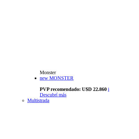
Monster
new
MONSTER
PVP recomendado: U$D 22.860
i
Descubrí más
Multistrada