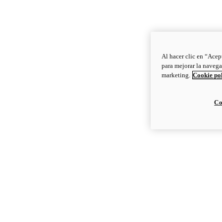
Al hacer clic en “Acep
para mejorar la navega
marketing.
Cookie po
Co