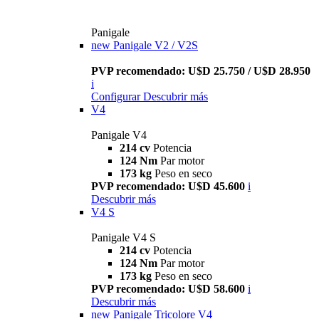
Panigale
new
Panigale V2 / V2S
PVP recomendado: U$D 25.750 / U$D 28.950
i
Configurar
Descubrir más
V4
Panigale V4
214 cv
Potencia
124 Nm
Par motor
173 kg
Peso en seco
PVP recomendado: U$D 45.600
i
Descubrir más
V4 S
Panigale V4 S
214 cv
Potencia
124 Nm
Par motor
173 kg
Peso en seco
PVP recomendado: U$D 58.600
i
Descubrir más
new
Panigale Tricolore V4