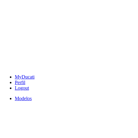
MyDucati
Perfil
Logout
Modelos