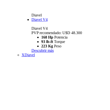
Diavel
Diavel V4
Diavel V4
PVP recomendado: U$D 48.300
168 Hp
Potencia
93 lb-ft
Torque
223 Kg
Peso
Descubrir más
XDiavel