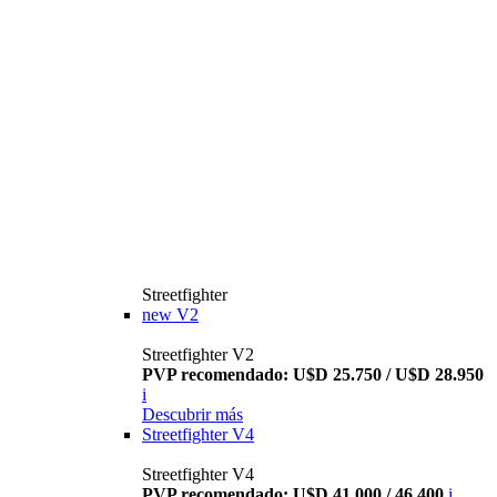
Streetfighter
new
V2
Streetfighter V2
PVP recomendado: U$D 25.750 / U$D 28.950
i
Descubrir más
Streetfighter V4
Streetfighter V4
PVP recomendado: U$D 41.000 / 46.400
i