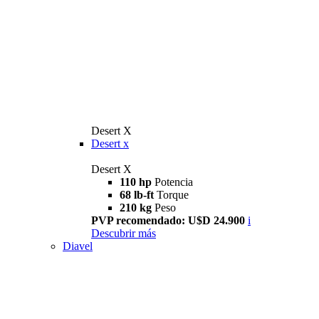
Desert X
Desert x
Desert X
110 hp
Potencia
68 lb-ft
Torque
210 kg
Peso
PVP recomendado: U$D 24.900
i
Descubrir más
Diavel