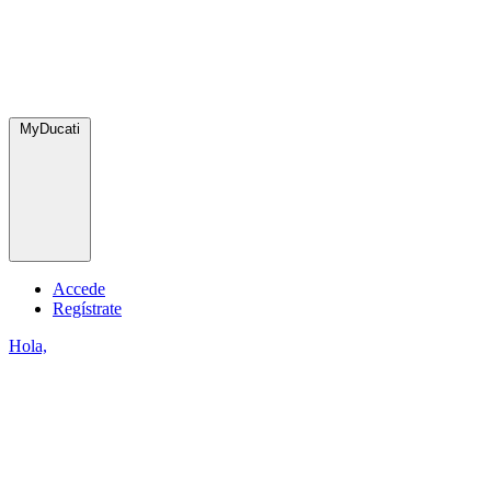
MyDucati
Accede
Regístrate
Hola,