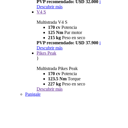
PVP recomendado: U$D 32.000
i
Descubrir más
V4 S
Multistrada V4 S
170 cv
Potencia
125 Nm
Par motor
215 kg
Peso en seco
PVP recomendado: U$D 37.900
i
Descubrir más
Pikes Peak
}
Multistrada Pikes Peak
170 cv
Potencia
123.5 Nm
Torque
227 kg
Peso en seco
Descubrir más
Panigale