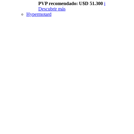
PVP recomendado: U$D 51.300
i
Descubrir más
Hypermotard