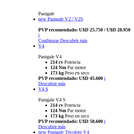
Panigale
new
Panigale V2 / V2S
PVP recomendado: U$D 25.750 / U$D 28.950
i
Configurar
Descubrir más
V4
Panigale V4
214 cv
Potencia
124 Nm
Par motor
173 kg
Peso en seco
PVP recomendado: U$D 45.600
i
Descubrir más
V4 S
Panigale V4 S
214 cv
Potencia
124 Nm
Par motor
173 kg
Peso en seco
PVP recomendado: U$D 58.600
i
Descubrir más
new
Panigale Tricolore V4