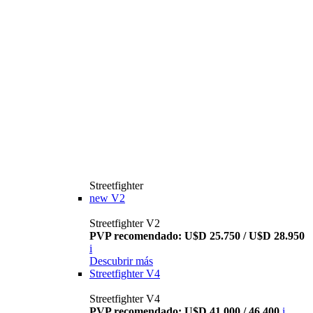
Streetfighter
new
V2
Streetfighter V2
PVP recomendado: U$D 25.750 / U$D 28.950
i
Descubrir más
Streetfighter V4
Streetfighter V4
PVP recomendado: U$D 41.000 / 46.400
i