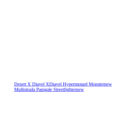
Desert X
Diavel
XDiavel
Hypermotard
Monster
new
Multistrada
Panigale
Streetfighter
new