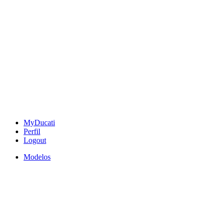
MyDucati
Perfil
Logout
Modelos