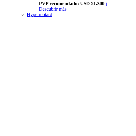
PVP recomendado: U$D 51.300
i
Descubrir más
Hypermotard