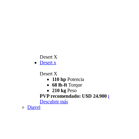
Desert X
Desert x
Desert X
110 hp
Potencia
68 lb-ft
Torque
210 kg
Peso
PVP recomendado: U$D 24.900
i
Descubrir más
Diavel