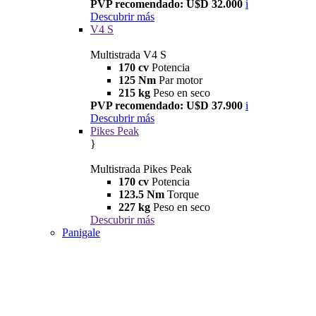
PVP recomendado: U$D 32.000
i
Descubrir más
V4 S
Multistrada V4 S
170 cv
Potencia
125 Nm
Par motor
215 kg
Peso en seco
PVP recomendado: U$D 37.900
i
Descubrir más
Pikes Peak
}
Multistrada Pikes Peak
170 cv
Potencia
123.5 Nm
Torque
227 kg
Peso en seco
Descubrir más
Panigale