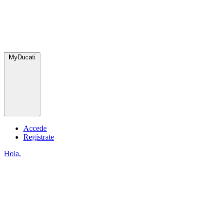
MyDucati
Accede
Regístrate
Hola,