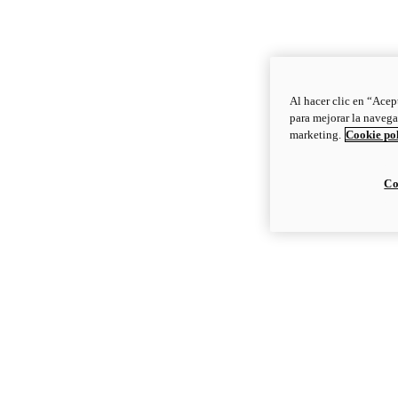
Al hacer clic en “Acep
para mejorar la navega
marketing.
Cookie po
Co