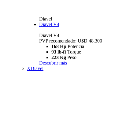
Diavel
Diavel V4
Diavel V4
PVP recomendado: U$D 48.300
168 Hp
Potencia
93 lb-ft
Torque
223 Kg
Peso
Descubrir más
XDiavel