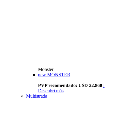
Monster
new
MONSTER
PVP recomendado: U$D 22.860
i
Descubrí más
Multistrada