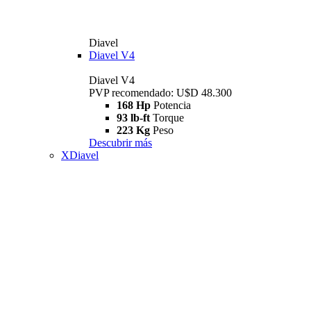
Diavel
Diavel V4
Diavel V4
PVP recomendado: U$D 48.300
168 Hp
Potencia
93 lb-ft
Torque
223 Kg
Peso
Descubrir más
XDiavel