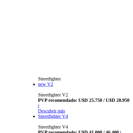
Streetfighter
new
V2
Streetfighter V2
PVP recomendado: U$D 25.750 / U$D 28.950
i
Descubrir más
Streetfighter V4
Streetfighter V4
PVP recomendado: U$D 41.000 / 46.400
i