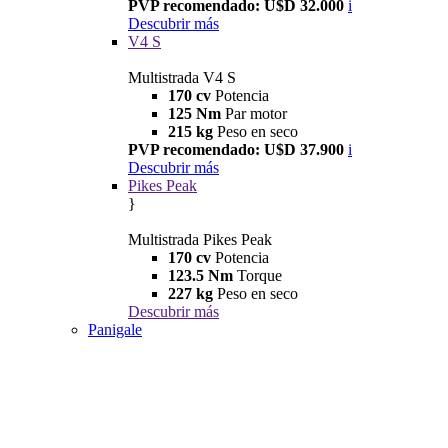
PVP recomendado: U$D 32.000
i
Descubrir más
V4 S
Multistrada V4 S
170 cv
Potencia
125 Nm
Par motor
215 kg
Peso en seco
PVP recomendado: U$D 37.900
i
Descubrir más
Pikes Peak
}
Multistrada Pikes Peak
170 cv
Potencia
123.5 Nm
Torque
227 kg
Peso en seco
Descubrir más
Panigale