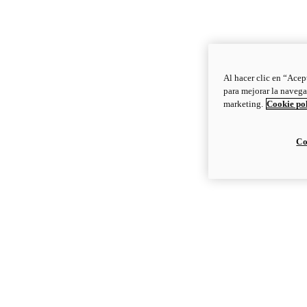
Al hacer clic en “Acep
para mejorar la navega
marketing.
Cookie po
Co