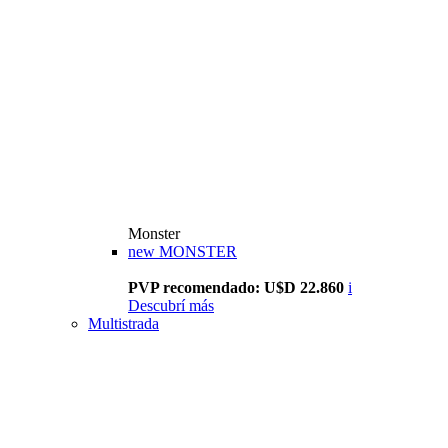
Monster
new
MONSTER
PVP recomendado: U$D 22.860
i
Descubrí más
Multistrada