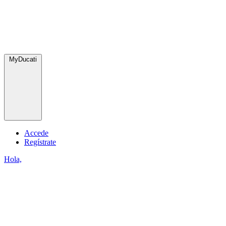
MyDucati
Accede
Regístrate
Hola,