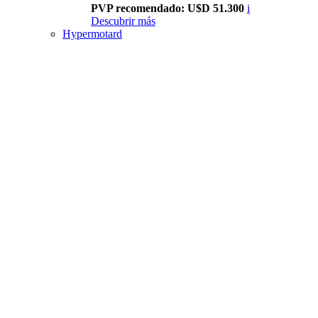
PVP recomendado: U$D 51.300
i
Descubrir más
Hypermotard