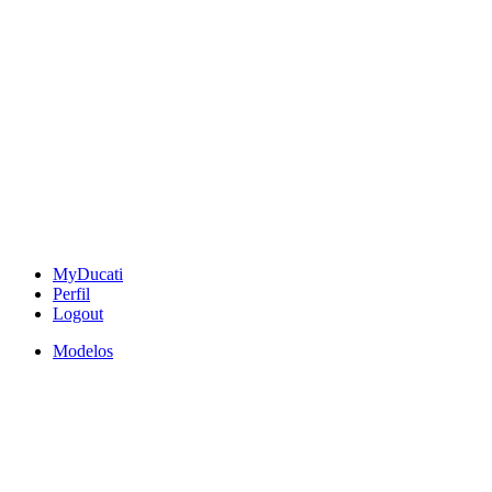
MyDucati
Perfil
Logout
Modelos