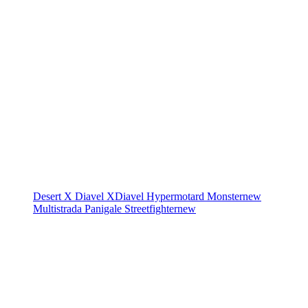
Desert X
Diavel
XDiavel
Hypermotard
Monster
new
Multistrada
Panigale
Streetfighter
new