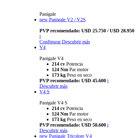
Panigale
new
Panigale V2 / V2S
PVP recomendado: U$D 25.750 / U$D 28.950
i
Configurar
Descubrir más
V4
Panigale V4
214 cv
Potencia
124 Nm
Par motor
173 kg
Peso en seco
PVP recomendado: U$D 45.600
i
Descubrir más
V4 S
Panigale V4 S
214 cv
Potencia
124 Nm
Par motor
173 kg
Peso en seco
PVP recomendado: U$D 58.600
i
Descubrir más
new
Panigale Tricolore V4