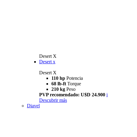
Desert X
Desert x
Desert X
110 hp
Potencia
68 lb-ft
Torque
210 kg
Peso
PVP recomendado: U$D 24.900
i
Descubrir más
Diavel