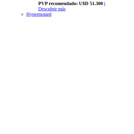
PVP recomendado: U$D 51.300
i
Descubrir más
Hypermotard