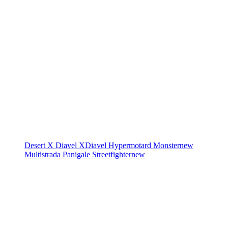
Desert X
Diavel
XDiavel
Hypermotard
Monster
new
Multistrada
Panigale
Streetfighter
new