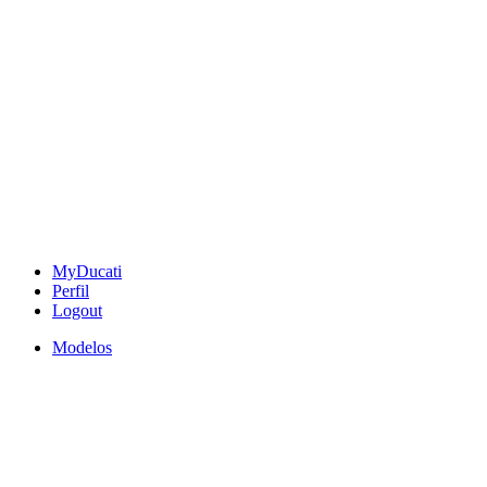
MyDucati
Perfil
Logout
Modelos