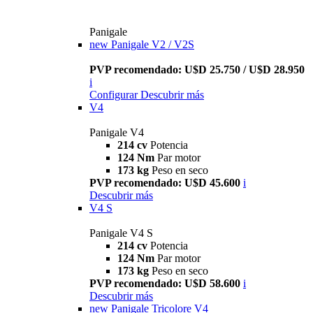
Panigale
new
Panigale V2 / V2S
PVP recomendado: U$D 25.750 / U$D 28.950
i
Configurar
Descubrir más
V4
Panigale V4
214 cv
Potencia
124 Nm
Par motor
173 kg
Peso en seco
PVP recomendado: U$D 45.600
i
Descubrir más
V4 S
Panigale V4 S
214 cv
Potencia
124 Nm
Par motor
173 kg
Peso en seco
PVP recomendado: U$D 58.600
i
Descubrir más
new
Panigale Tricolore V4