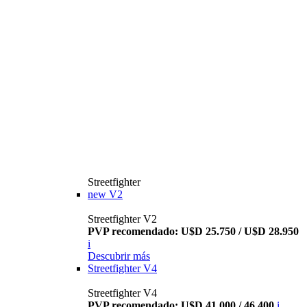
Streetfighter
new
V2
Streetfighter V2
PVP recomendado: U$D 25.750 / U$D 28.950
i
Descubrir más
Streetfighter V4
Streetfighter V4
PVP recomendado: U$D 41.000 / 46.400
i