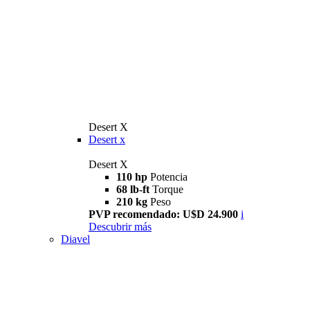
Desert X
Desert x
Desert X
110 hp
Potencia
68 lb-ft
Torque
210 kg
Peso
PVP recomendado: U$D 24.900
i
Descubrir más
Diavel