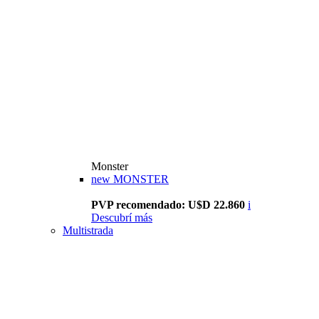
Monster
new
MONSTER
PVP recomendado: U$D 22.860
i
Descubrí más
Multistrada