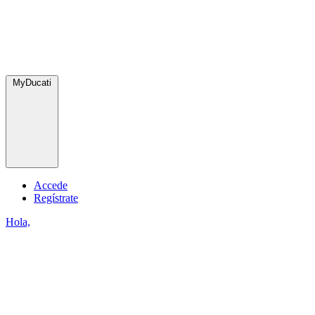
MyDucati
Accede
Regístrate
Hola,