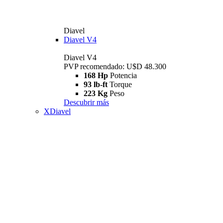
Diavel
Diavel V4
Diavel V4
PVP recomendado: U$D 48.300
168 Hp
Potencia
93 lb-ft
Torque
223 Kg
Peso
Descubrir más
XDiavel