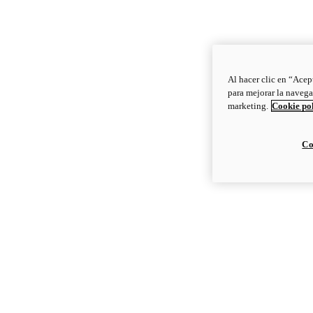
Al hacer clic en “Acep
para mejorar la navega
marketing.
Cookie po
Co