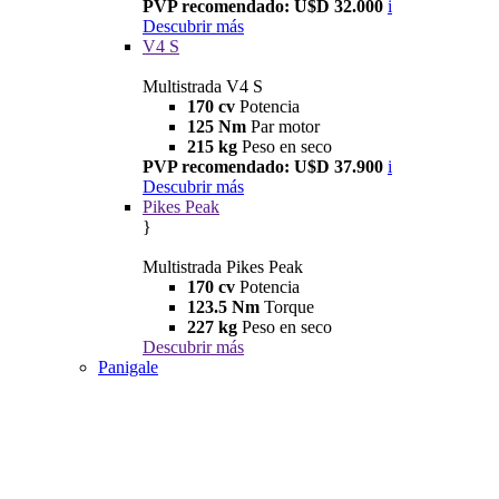
PVP recomendado: U$D 32.000
i
Descubrir más
V4 S
Multistrada V4 S
170 cv
Potencia
125 Nm
Par motor
215 kg
Peso en seco
PVP recomendado: U$D 37.900
i
Descubrir más
Pikes Peak
}
Multistrada Pikes Peak
170 cv
Potencia
123.5 Nm
Torque
227 kg
Peso en seco
Descubrir más
Panigale