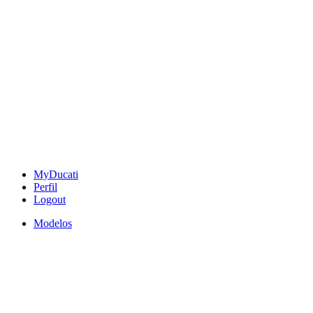
MyDucati
Perfil
Logout
Modelos