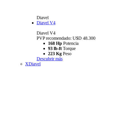
Diavel
Diavel V4
Diavel V4
PVP recomendado: U$D 48.300
168 Hp
Potencia
93 lb-ft
Torque
223 Kg
Peso
Descubrir más
XDiavel