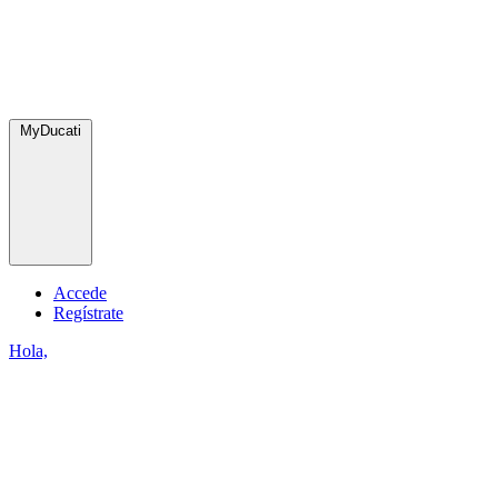
MyDucati
Accede
Regístrate
Hola,