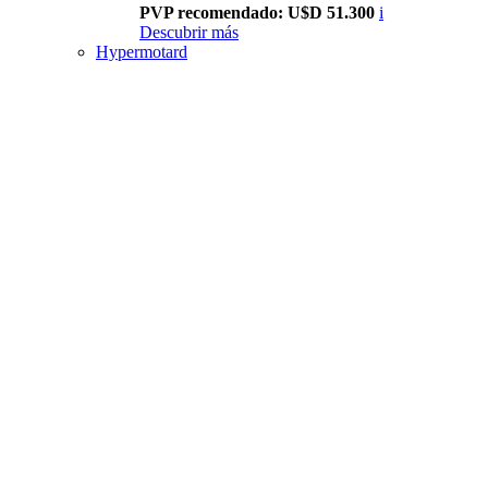
PVP recomendado: U$D 51.300
i
Descubrir más
Hypermotard