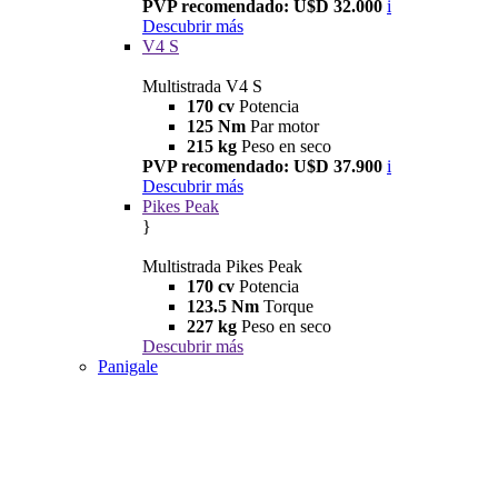
PVP recomendado: U$D 32.000
i
Descubrir más
V4 S
Multistrada V4 S
170 cv
Potencia
125 Nm
Par motor
215 kg
Peso en seco
PVP recomendado: U$D 37.900
i
Descubrir más
Pikes Peak
}
Multistrada Pikes Peak
170 cv
Potencia
123.5 Nm
Torque
227 kg
Peso en seco
Descubrir más
Panigale