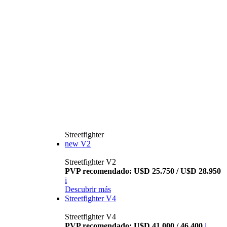
Streetfighter
new
V2
Streetfighter V2
PVP recomendado: U$D 25.750 / U$D 28.950
i
Descubrir más
Streetfighter V4
Streetfighter V4
PVP recomendado: U$D 41.000 / 46.400
i