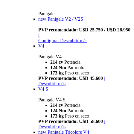
Panigale
new
Panigale V2 / V2S
PVP recomendado: U$D 25.750 / U$D 28.950
i
Configurar
Descubrir más
V4
Panigale V4
214 cv
Potencia
124 Nm
Par motor
173 kg
Peso en seco
PVP recomendado: U$D 45.600
i
Descubrir más
V4 S
Panigale V4 S
214 cv
Potencia
124 Nm
Par motor
173 kg
Peso en seco
PVP recomendado: U$D 58.600
i
Descubrir más
new
Panigale Tricolore V4