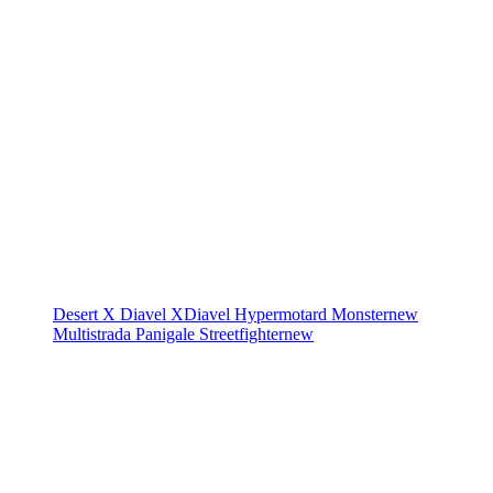
Desert X
Diavel
XDiavel
Hypermotard
Monster
new
Multistrada
Panigale
Streetfighter
new