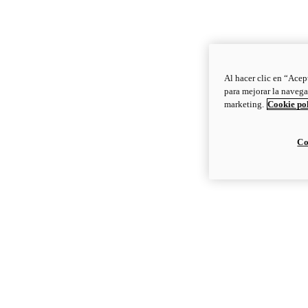
Al hacer clic en “Acep
para mejorar la navega
marketing.
Cookie po
Co