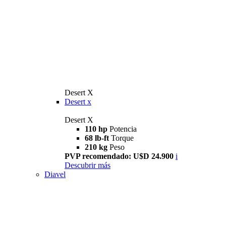
Desert X
Desert x
Desert X
110 hp
Potencia
68 lb-ft
Torque
210 kg
Peso
PVP recomendado: U$D 24.900
i
Descubrir más
Diavel