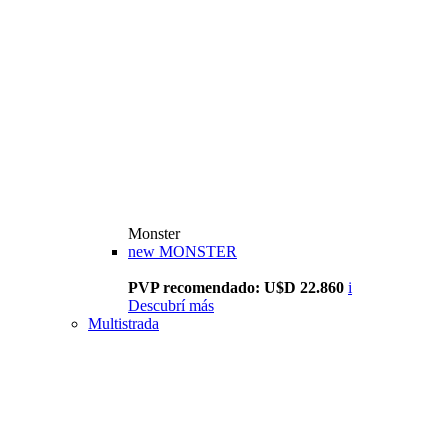
Monster
new
MONSTER
PVP recomendado: U$D 22.860
i
Descubrí más
Multistrada