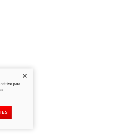
positivo para
ara
IES