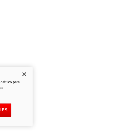
positivo para
ara
IES