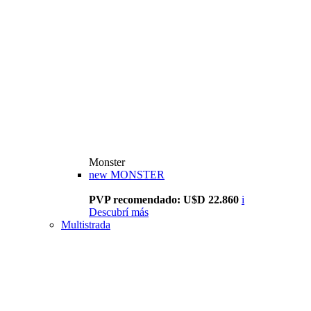
Monster
new
MONSTER
PVP recomendado: U$D 22.860
i
Descubrí más
Multistrada