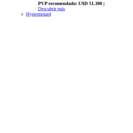
PVP recomendado: U$D 51.300
i
Descubrir más
Hypermotard