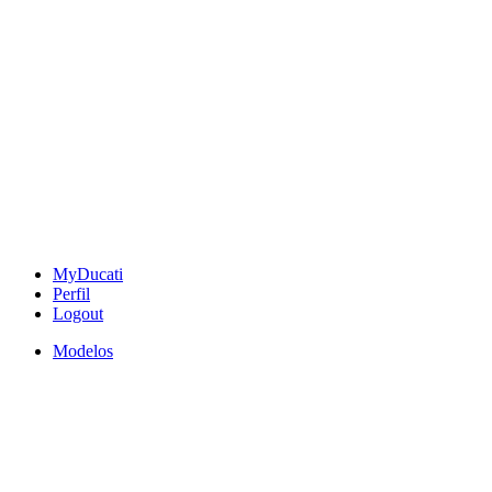
MyDucati
Perfil
Logout
Modelos