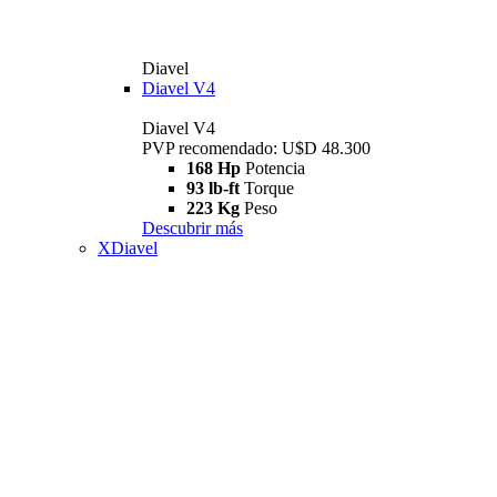
Diavel
Diavel V4
Diavel V4
PVP recomendado: U$D 48.300
168 Hp
Potencia
93 lb-ft
Torque
223 Kg
Peso
Descubrir más
XDiavel