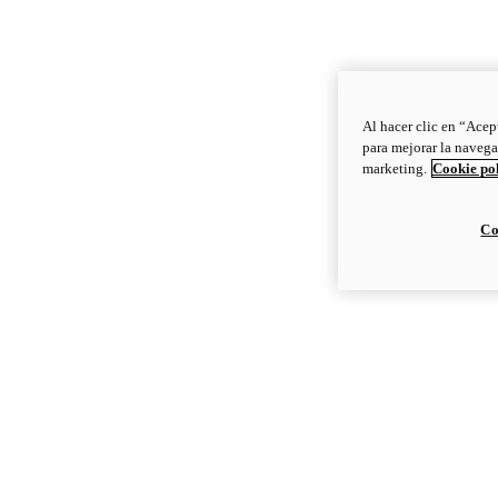
Al hacer clic en “Acep
para mejorar la navega
marketing.
Cookie po
Co