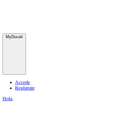
MyDucati
Accede
Regístrate
Hola,