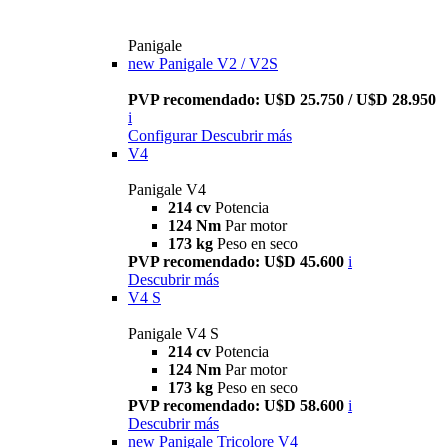
Panigale
new
Panigale V2 / V2S
PVP recomendado: U$D 25.750 / U$D 28.950
i
Configurar
Descubrir más
V4
Panigale V4
214 cv
Potencia
124 Nm
Par motor
173 kg
Peso en seco
PVP recomendado: U$D 45.600
i
Descubrir más
V4 S
Panigale V4 S
214 cv
Potencia
124 Nm
Par motor
173 kg
Peso en seco
PVP recomendado: U$D 58.600
i
Descubrir más
new
Panigale Tricolore V4