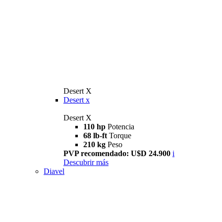
Desert X
Desert x
Desert X
110 hp
Potencia
68 lb-ft
Torque
210 kg
Peso
PVP recomendado: U$D 24.900
i
Descubrir más
Diavel