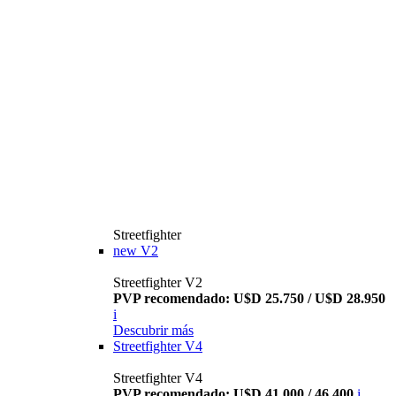
Streetfighter
new
V2
Streetfighter V2
PVP recomendado: U$D 25.750 / U$D 28.950
i
Descubrir más
Streetfighter V4
Streetfighter V4
PVP recomendado: U$D 41.000 / 46.400
i