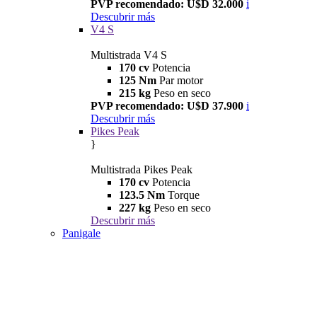
PVP recomendado: U$D 32.000
i
Descubrir más
V4 S
Multistrada V4 S
170 cv
Potencia
125 Nm
Par motor
215 kg
Peso en seco
PVP recomendado: U$D 37.900
i
Descubrir más
Pikes Peak
}
Multistrada Pikes Peak
170 cv
Potencia
123.5 Nm
Torque
227 kg
Peso en seco
Descubrir más
Panigale