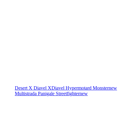
Desert X
Diavel
XDiavel
Hypermotard
Monster
new
Multistrada
Panigale
Streetfighter
new