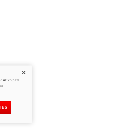
positivo para
ara
IES