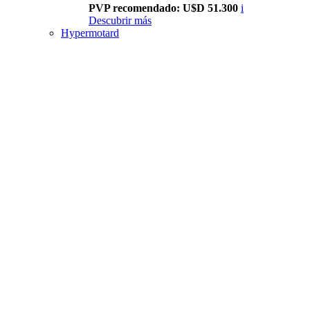
PVP recomendado: U$D 51.300
i
Descubrir más
Hypermotard