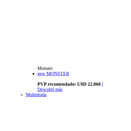
Monster
new
MONSTER
PVP recomendado: U$D 22.860
i
Descubrí más
Multistrada