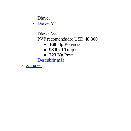
Diavel
Diavel V4
Diavel V4
PVP recomendado: U$D 48.300
168 Hp
Potencia
93 lb-ft
Torque
223 Kg
Peso
Descubrir más
XDiavel