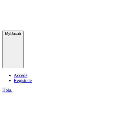
MyDucati
Accede
Regístrate
Hola,