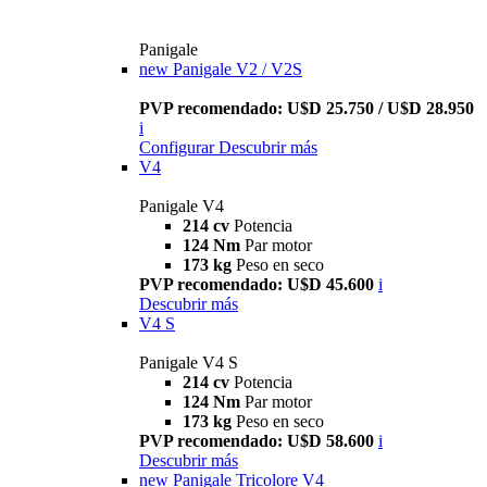
Panigale
new
Panigale V2 / V2S
PVP recomendado: U$D 25.750 / U$D 28.950
i
Configurar
Descubrir más
V4
Panigale V4
214 cv
Potencia
124 Nm
Par motor
173 kg
Peso en seco
PVP recomendado: U$D 45.600
i
Descubrir más
V4 S
Panigale V4 S
214 cv
Potencia
124 Nm
Par motor
173 kg
Peso en seco
PVP recomendado: U$D 58.600
i
Descubrir más
new
Panigale Tricolore V4