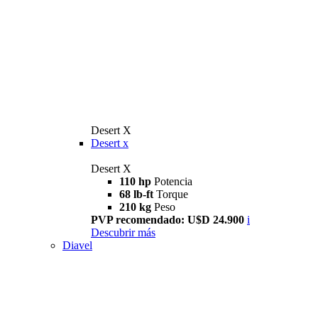
Desert X
Desert x
Desert X
110 hp
Potencia
68 lb-ft
Torque
210 kg
Peso
PVP recomendado: U$D 24.900
i
Descubrir más
Diavel