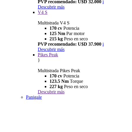
PVP recomendado: U$D 32.000
i
Descubrir más
V4 S
Multistrada V4 S
170 cv
Potencia
125 Nm
Par motor
215 kg
Peso en seco
PVP recomendado: U$D 37.900
i
Descubrir más
Pikes Peak
}
Multistrada Pikes Peak
170 cv
Potencia
123.5 Nm
Torque
227 kg
Peso en seco
Descubrir más
Panigale