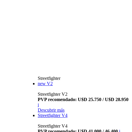
Streetfighter
new
V2
Streetfighter V2
PVP recomendado: U$D 25.750 / U$D 28.950
i
Descubrir más
Streetfighter V4
Streetfighter V4
PVP recomendado: U$D 41.000 / 46.400
i