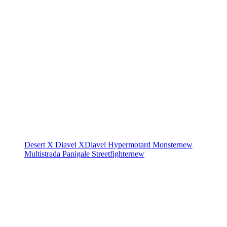
Desert X
Diavel
XDiavel
Hypermotard
Monster
new
Multistrada
Panigale
Streetfighter
new