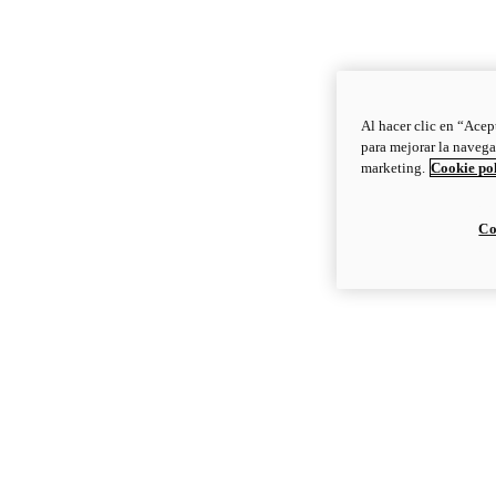
Al hacer clic en “Acep
para mejorar la navega
marketing.
Cookie po
Co