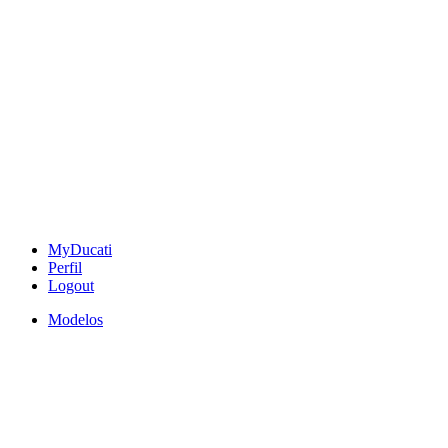
MyDucati
Perfil
Logout
Modelos