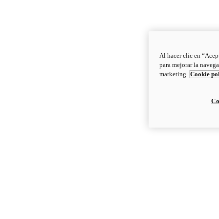
Al hacer clic en “Acep
para mejorar la navega
marketing.
Cookie po
Co