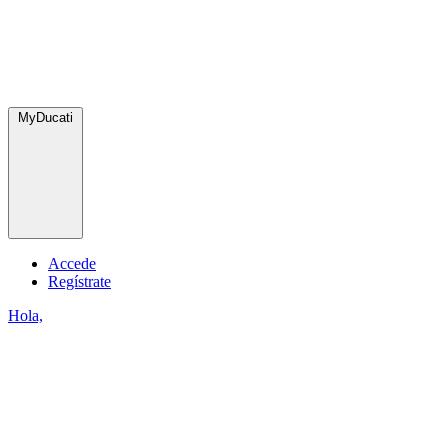
MyDucati
Accede
Regístrate
Hola,