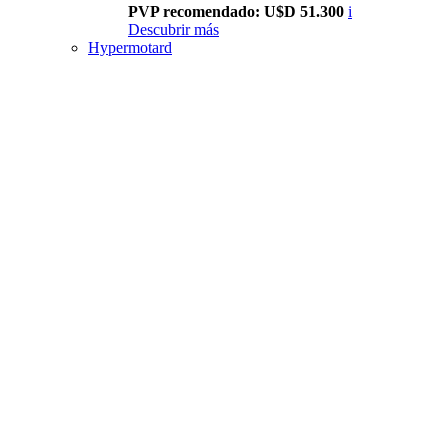
PVP recomendado: U$D 51.300
i
Descubrir más
Hypermotard