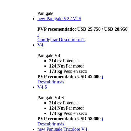
Panigale
new
Panigale V2 / V2S
PVP recomendado: U$D 25.750 / U$D 28.950
i
Configurar
Descubrir más
V4
Panigale V4
214 cv
Potencia
124 Nm
Par motor
173 kg
Peso en seco
PVP recomendado: U$D 45.600
i
Descubrir más
V4 S
Panigale V4 S
214 cv
Potencia
124 Nm
Par motor
173 kg
Peso en seco
PVP recomendado: U$D 58.600
i
Descubrir más
new
Panigale Tricolore V4