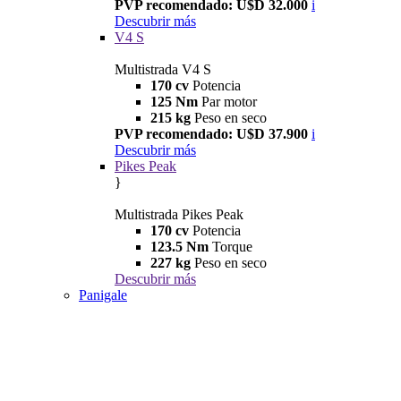
PVP recomendado: U$D 32.000
i
Descubrir más
V4 S
Multistrada V4 S
170 cv
Potencia
125 Nm
Par motor
215 kg
Peso en seco
PVP recomendado: U$D 37.900
i
Descubrir más
Pikes Peak
}
Multistrada Pikes Peak
170 cv
Potencia
123.5 Nm
Torque
227 kg
Peso en seco
Descubrir más
Panigale