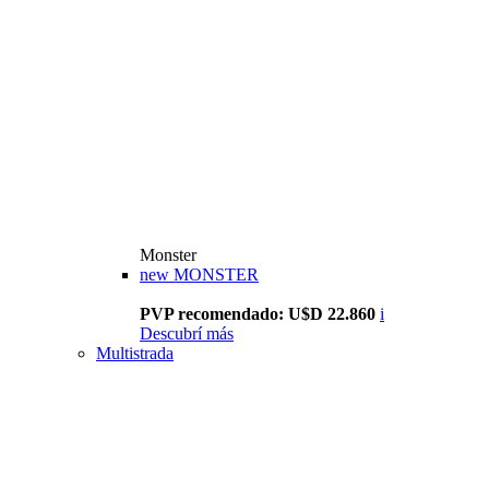
Monster
new
MONSTER
PVP recomendado: U$D 22.860
i
Descubrí más
Multistrada