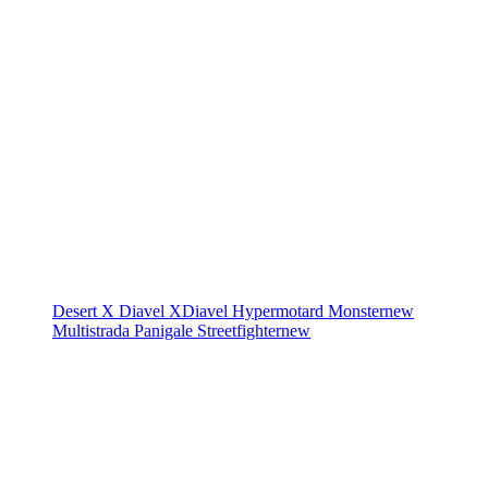
Desert X
Diavel
XDiavel
Hypermotard
Monster
new
Multistrada
Panigale
Streetfighter
new