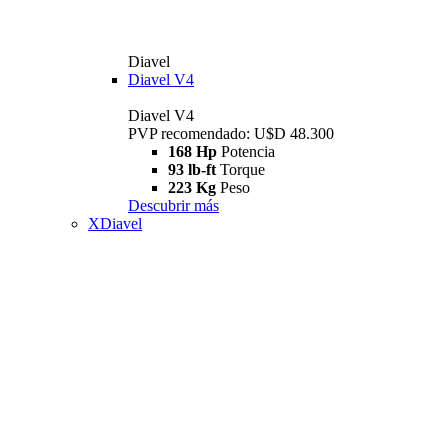
Diavel
Diavel V4
Diavel V4
PVP recomendado: U$D 48.300
168 Hp
Potencia
93 lb-ft
Torque
223 Kg
Peso
Descubrir más
XDiavel