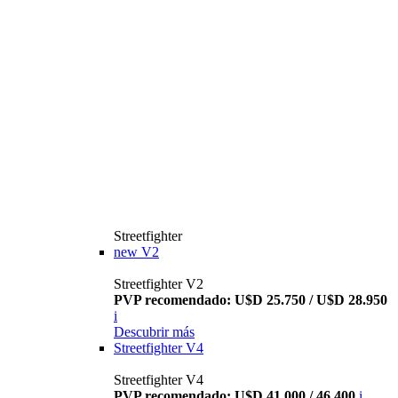
Streetfighter
new
V2
Streetfighter V2
PVP recomendado: U$D 25.750 / U$D 28.950
i
Descubrir más
Streetfighter V4
Streetfighter V4
PVP recomendado: U$D 41.000 / 46.400
i