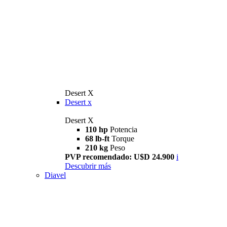
Desert X
Desert x
Desert X
110 hp
Potencia
68 lb-ft
Torque
210 kg
Peso
PVP recomendado: U$D 24.900
i
Descubrir más
Diavel