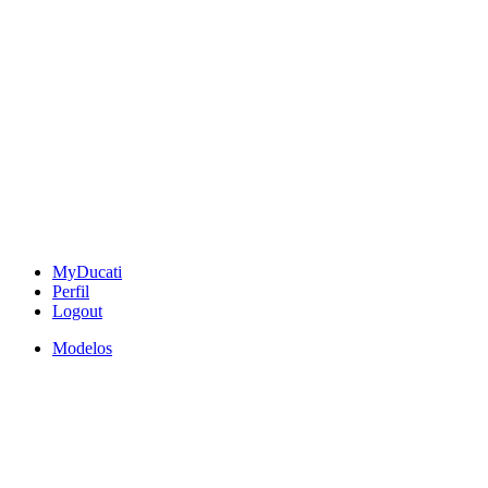
MyDucati
Perfil
Logout
Modelos