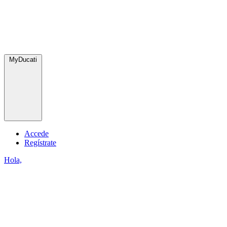
MyDucati
Accede
Regístrate
Hola,