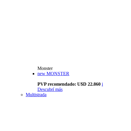
Monster
new
MONSTER
PVP recomendado: U$D 22.860
i
Descubrí más
Multistrada