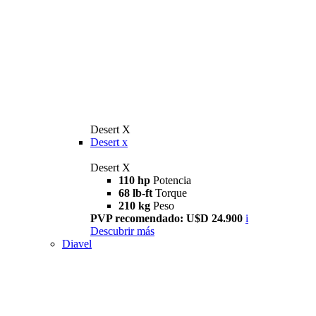
Desert X
Desert x
Desert X
110 hp
Potencia
68 lb-ft
Torque
210 kg
Peso
PVP recomendado: U$D 24.900
i
Descubrir más
Diavel