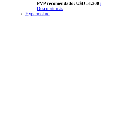
PVP recomendado: U$D 51.300
i
Descubrir más
Hypermotard