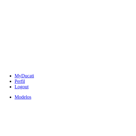
MyDucati
Perfil
Logout
Modelos