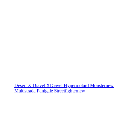
Desert X
Diavel
XDiavel
Hypermotard
Monster
new
Multistrada
Panigale
Streetfighter
new