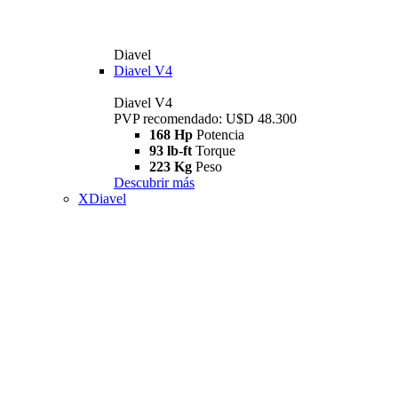
Diavel
Diavel V4
Diavel V4
PVP recomendado: U$D 48.300
168 Hp
Potencia
93 lb-ft
Torque
223 Kg
Peso
Descubrir más
XDiavel