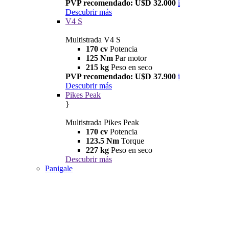
PVP recomendado: U$D 32.000
i
Descubrir más
V4 S
Multistrada V4 S
170 cv
Potencia
125 Nm
Par motor
215 kg
Peso en seco
PVP recomendado: U$D 37.900
i
Descubrir más
Pikes Peak
}
Multistrada Pikes Peak
170 cv
Potencia
123.5 Nm
Torque
227 kg
Peso en seco
Descubrir más
Panigale