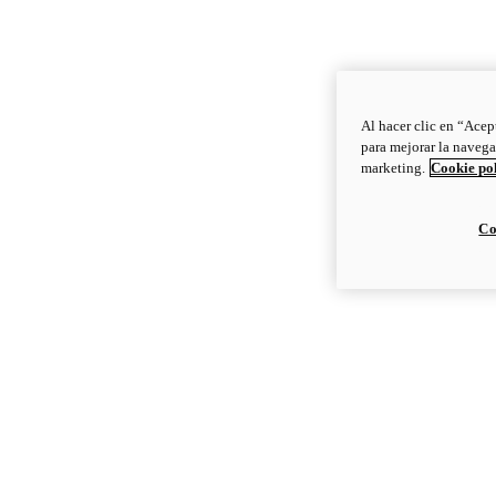
Al hacer clic en “Acep
para mejorar la navega
marketing.
Cookie po
Co