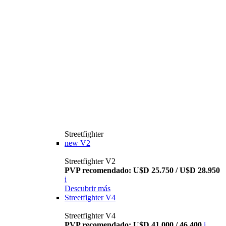
Streetfighter
new
V2
Streetfighter V2
PVP recomendado: U$D 25.750 / U$D 28.950
i
Descubrir más
Streetfighter V4
Streetfighter V4
PVP recomendado: U$D 41.000 / 46.400
i