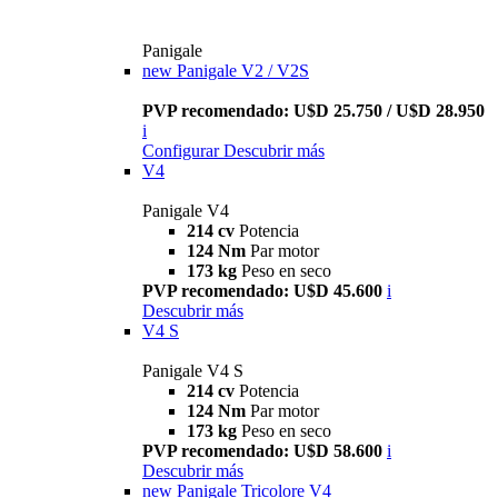
Panigale
new
Panigale V2 / V2S
PVP recomendado: U$D 25.750 / U$D 28.950
i
Configurar
Descubrir más
V4
Panigale V4
214 cv
Potencia
124 Nm
Par motor
173 kg
Peso en seco
PVP recomendado: U$D 45.600
i
Descubrir más
V4 S
Panigale V4 S
214 cv
Potencia
124 Nm
Par motor
173 kg
Peso en seco
PVP recomendado: U$D 58.600
i
Descubrir más
new
Panigale Tricolore V4