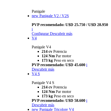
Panigale
new
Panigale V2 / V2S
PVP recomendado: U$D 25.750 / U$D 28.950
i
Configurar
Descubrir más
V4
Panigale V4
214 cv
Potencia
124 Nm
Par motor
173 kg
Peso en seco
PVP recomendado: U$D 45.600
i
Descubrir más
V4 S
Panigale V4 S
214 cv
Potencia
124 Nm
Par motor
173 kg
Peso en seco
PVP recomendado: U$D 58.600
i
Descubrir más
new
Panigale Tricolore V4