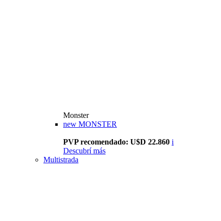
Monster
new
MONSTER
PVP recomendado: U$D 22.860
i
Descubrí más
Multistrada