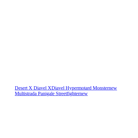
Desert X
Diavel
XDiavel
Hypermotard
Monster
new
Multistrada
Panigale
Streetfighter
new