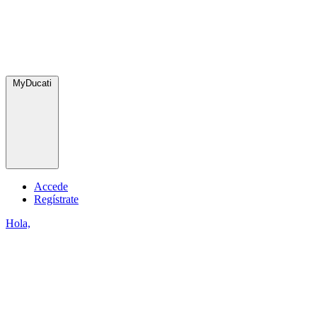
MyDucati
Accede
Regístrate
Hola,