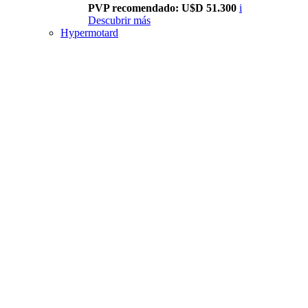
PVP recomendado: U$D 51.300
i
Descubrir más
Hypermotard