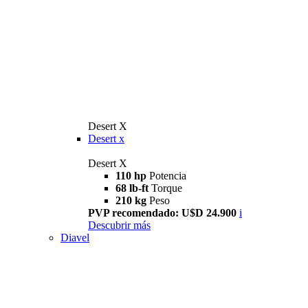
Desert X
Desert x
Desert X
110 hp
Potencia
68 lb-ft
Torque
210 kg
Peso
PVP recomendado: U$D 24.900
i
Descubrir más
Diavel