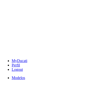
MyDucati
Perfil
Logout
Modelos