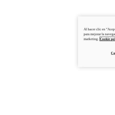
Al hacer clic en “Acep
para mejorar la navega
marketing.
Cookie po
Co