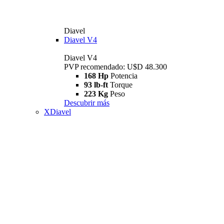
Diavel
Diavel V4
Diavel V4
PVP recomendado: U$D 48.300
168 Hp
Potencia
93 lb-ft
Torque
223 Kg
Peso
Descubrir más
XDiavel