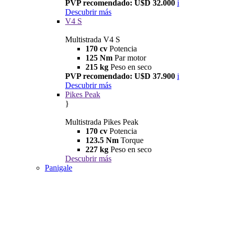
PVP recomendado: U$D 32.000
i
Descubrir más
V4 S
Multistrada V4 S
170 cv
Potencia
125 Nm
Par motor
215 kg
Peso en seco
PVP recomendado: U$D 37.900
i
Descubrir más
Pikes Peak
}
Multistrada Pikes Peak
170 cv
Potencia
123.5 Nm
Torque
227 kg
Peso en seco
Descubrir más
Panigale