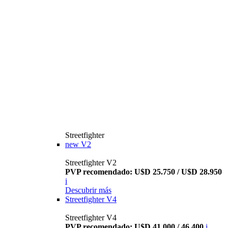
Streetfighter
new
V2
Streetfighter V2
PVP recomendado: U$D 25.750 / U$D 28.950
i
Descubrir más
Streetfighter V4
Streetfighter V4
PVP recomendado: U$D 41.000 / 46.400
i