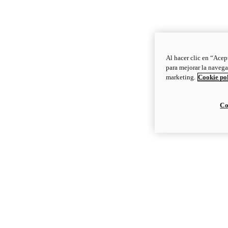
Al hacer clic en “Acep
para mejorar la navega
marketing.
Cookie po
Co