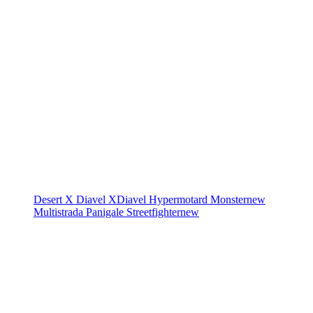
Desert X
Diavel
XDiavel
Hypermotard
Monster
new
Multistrada
Panigale
Streetfighter
new