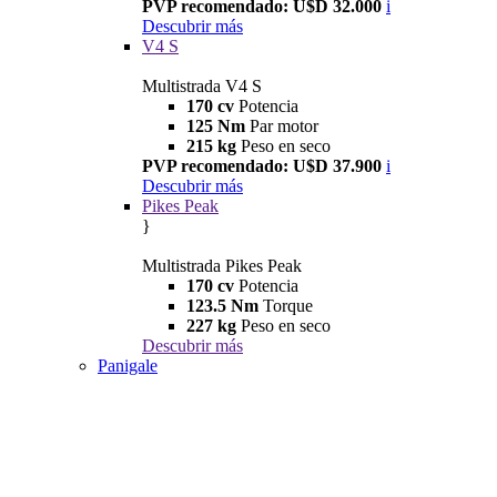
PVP recomendado: U$D 32.000
i
Descubrir más
V4 S
Multistrada V4 S
170 cv
Potencia
125 Nm
Par motor
215 kg
Peso en seco
PVP recomendado: U$D 37.900
i
Descubrir más
Pikes Peak
}
Multistrada Pikes Peak
170 cv
Potencia
123.5 Nm
Torque
227 kg
Peso en seco
Descubrir más
Panigale