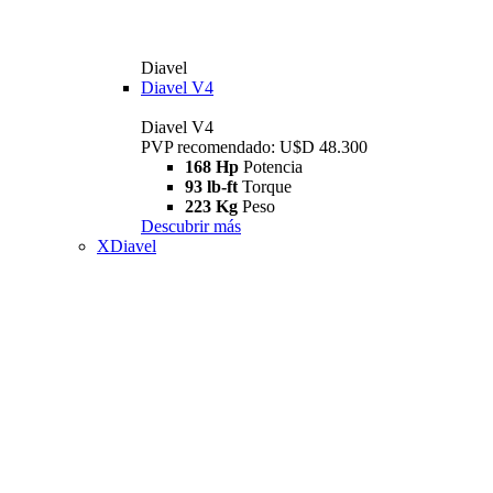
Diavel
Diavel V4
Diavel V4
PVP recomendado: U$D 48.300
168 Hp
Potencia
93 lb-ft
Torque
223 Kg
Peso
Descubrir más
XDiavel