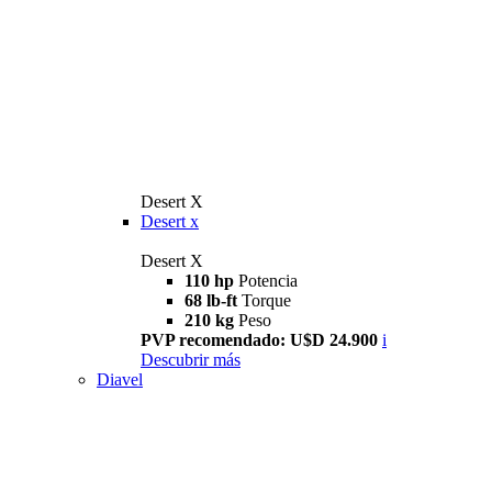
Desert X
Desert x
Desert X
110 hp
Potencia
68 lb-ft
Torque
210 kg
Peso
PVP recomendado: U$D 24.900
i
Descubrir más
Diavel