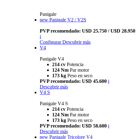
Panigale
new
Panigale V2 / V2S
PVP recomendado: U$D 25.750 / U$D 28.950
i
Configurar
Descubrir más
V4
Panigale V4
214 cv
Potencia
124 Nm
Par motor
173 kg
Peso en seco
PVP recomendado: U$D 45.600
i
Descubrir más
V4 S
Panigale V4 S
214 cv
Potencia
124 Nm
Par motor
173 kg
Peso en seco
PVP recomendado: U$D 58.600
i
Descubrir más
new
Panigale Tricolore V4