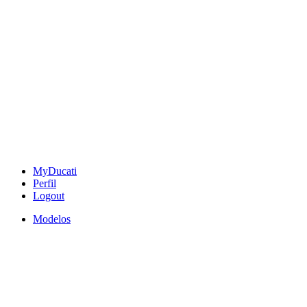
MyDucati
Perfil
Logout
Modelos