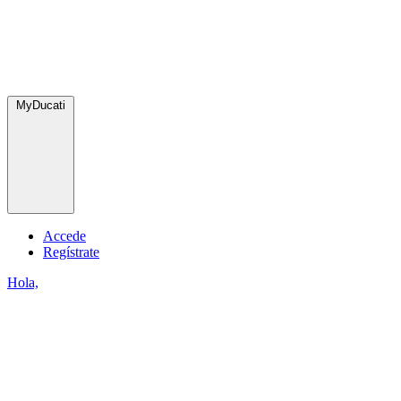
MyDucati
Accede
Regístrate
Hola,