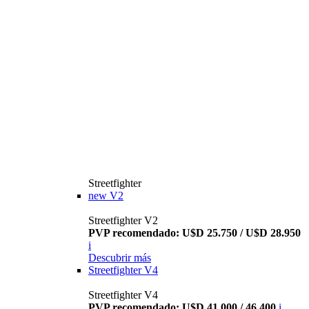
Streetfighter
new
V2
Streetfighter V2
PVP recomendado: U$D 25.750 / U$D 28.950
i
Descubrir más
Streetfighter V4
Streetfighter V4
PVP recomendado: U$D 41.000 / 46.400
i