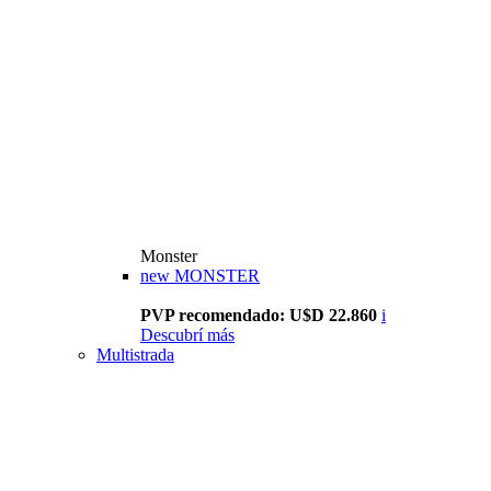
Monster
new
MONSTER
PVP recomendado: U$D 22.860
i
Descubrí más
Multistrada