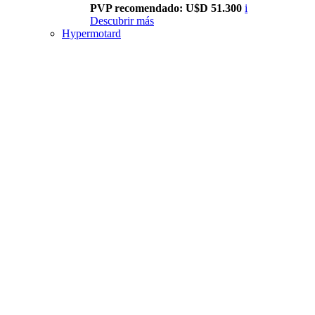
PVP recomendado: U$D 51.300
i
Descubrir más
Hypermotard