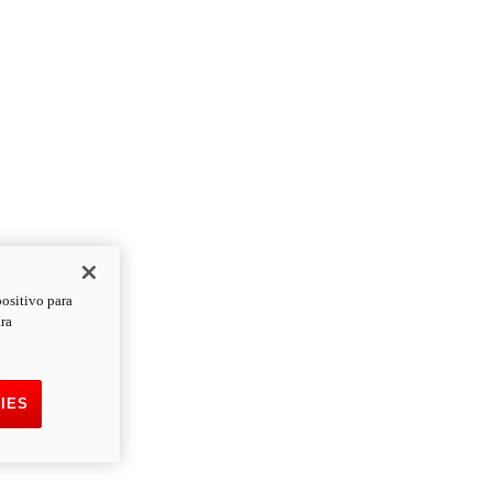
positivo para
ara
IES