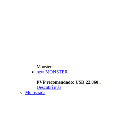
Monster
new
MONSTER
PVP recomendado: U$D 22.860
i
Descubrí más
Multistrada