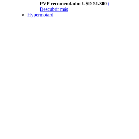
PVP recomendado: U$D 51.300
i
Descubrir más
Hypermotard