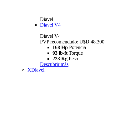
Diavel
Diavel V4
Diavel V4
PVP recomendado: U$D 48.300
168 Hp
Potencia
93 lb-ft
Torque
223 Kg
Peso
Descubrir más
XDiavel