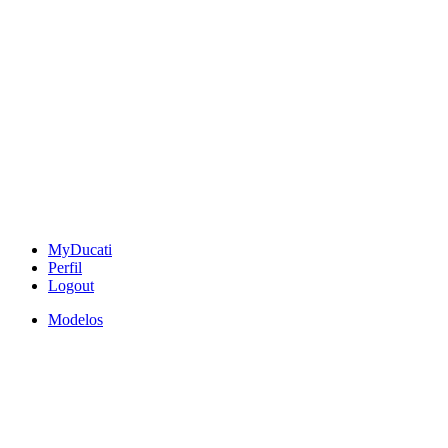
MyDucati
Perfil
Logout
Modelos