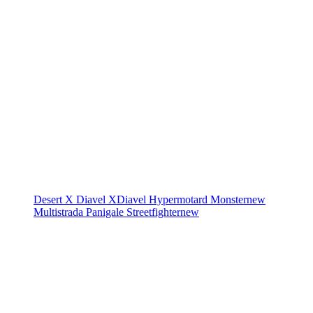
Desert X
Diavel
XDiavel
Hypermotard
Monster
new
Multistrada
Panigale
Streetfighter
new