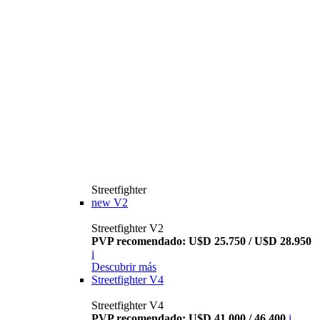
Streetfighter
new
V2
Streetfighter V2
PVP recomendado: U$D 25.750 / U$D 28.950
i
Descubrir más
Streetfighter V4
Streetfighter V4
PVP recomendado: U$D 41.000 / 46.400
i