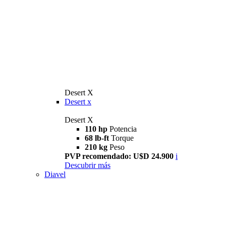
Desert X
Desert x
Desert X
110 hp
Potencia
68 lb-ft
Torque
210 kg
Peso
PVP recomendado: U$D 24.900
i
Descubrir más
Diavel