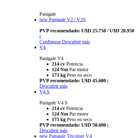
Panigale
new
Panigale V2 / V2S
PVP recomendado: U$D 25.750 / U$D 28.950
i
Configurar
Descubrir más
V4
Panigale V4
214 cv
Potencia
124 Nm
Par motor
173 kg
Peso en seco
PVP recomendado: U$D 45.600
i
Descubrir más
V4 S
Panigale V4 S
214 cv
Potencia
124 Nm
Par motor
173 kg
Peso en seco
PVP recomendado: U$D 58.600
i
Descubrir más
new
Panigale Tricolore V4