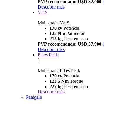
PVP recomendado: U$D 32.000
i
Descubrir más
V4 S
Multistrada V4 S
170 cv
Potencia
125 Nm
Par motor
215 kg
Peso en seco
PVP recomendado: U$D 37.900
i
Descubrir más
Pikes Peak
}
Multistrada Pikes Peak
170 cv
Potencia
123.5 Nm
Torque
227 kg
Peso en seco
Descubrir más
Panigale