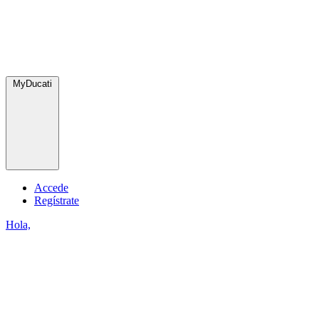
MyDucati
Accede
Regístrate
Hola,