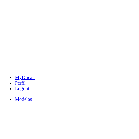
MyDucati
Perfil
Logout
Modelos