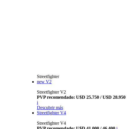
Streetfighter
new
V2
Streetfighter V2
PVP recomendado: U$D 25.750 / U$D 28.950
i
Descubrir más
Streetfighter V4
Streetfighter V4
PVP recomendado: U$D 41.000 / 46.400
i