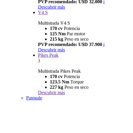
PVP recomendado: U$D 32.000
i
Descubrir más
V4 S
Multistrada V4 S
170 cv
Potencia
125 Nm
Par motor
215 kg
Peso en seco
PVP recomendado: U$D 37.900
i
Descubrir más
Pikes Peak
}
Multistrada Pikes Peak
170 cv
Potencia
123.5 Nm
Torque
227 kg
Peso en seco
Descubrir más
Panigale