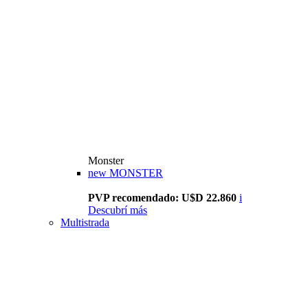
Monster
new
MONSTER
PVP recomendado: U$D 22.860
i
Descubrí más
Multistrada