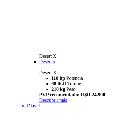
Desert X
Desert x
Desert X
110 hp
Potencia
68 lb-ft
Torque
210 kg
Peso
PVP recomendado: U$D 24.900
i
Descubrir más
Diavel