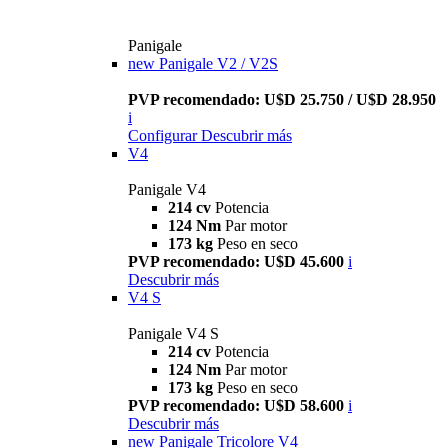
Panigale
new
Panigale V2 / V2S
PVP recomendado: U$D 25.750 / U$D 28.950
i
Configurar
Descubrir más
V4
Panigale V4
214 cv
Potencia
124 Nm
Par motor
173 kg
Peso en seco
PVP recomendado: U$D 45.600
i
Descubrir más
V4 S
Panigale V4 S
214 cv
Potencia
124 Nm
Par motor
173 kg
Peso en seco
PVP recomendado: U$D 58.600
i
Descubrir más
new
Panigale Tricolore V4