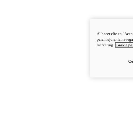
Al hacer clic en “Acep
para mejorar la navega
marketing.
Cookie po
Co