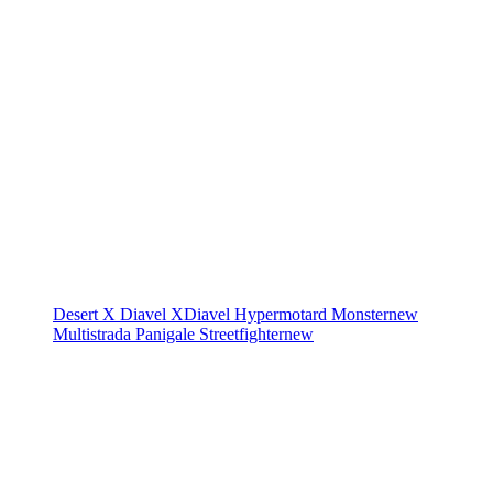
Desert X
Diavel
XDiavel
Hypermotard
Monster
new
Multistrada
Panigale
Streetfighter
new