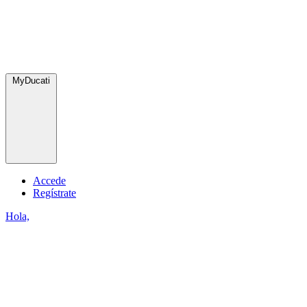
MyDucati
Accede
Regístrate
Hola,