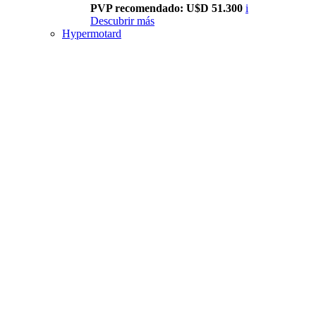
PVP recomendado: U$D 51.300
i
Descubrir más
Hypermotard