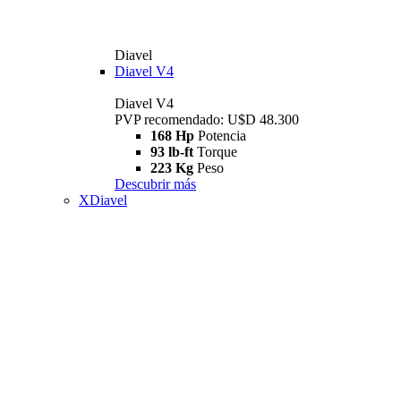
Diavel
Diavel V4
Diavel V4
PVP recomendado: U$D 48.300
168 Hp
Potencia
93 lb-ft
Torque
223 Kg
Peso
Descubrir más
XDiavel