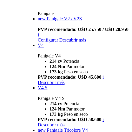
Panigale
new
Panigale V2 / V2S
PVP recomendado: U$D 25.750 / U$D 28.950
i
Configurar
Descubrir más
V4
Panigale V4
214 cv
Potencia
124 Nm
Par motor
173 kg
Peso en seco
PVP recomendado: U$D 45.600
i
Descubrir más
V4 S
Panigale V4 S
214 cv
Potencia
124 Nm
Par motor
173 kg
Peso en seco
PVP recomendado: U$D 58.600
i
Descubrir más
new
Panigale Tricolore V4