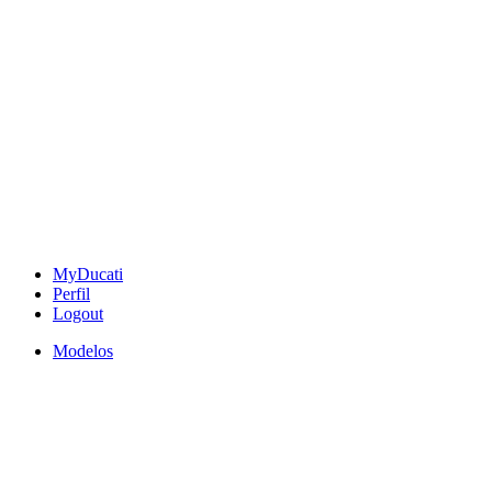
MyDucati
Perfil
Logout
Modelos