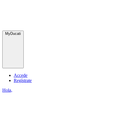
MyDucati
Accede
Regístrate
Hola,