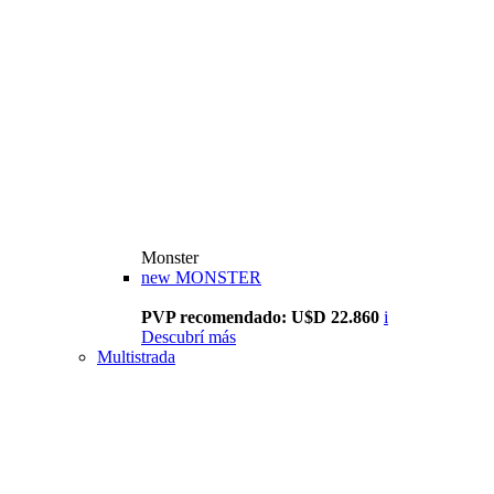
Monster
new
MONSTER
PVP recomendado: U$D 22.860
i
Descubrí más
Multistrada