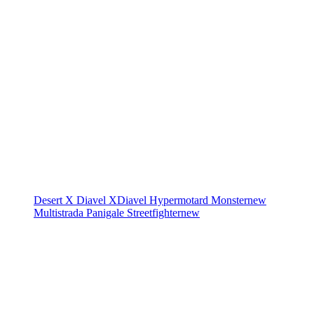
Desert X
Diavel
XDiavel
Hypermotard
Monster
new
Multistrada
Panigale
Streetfighter
new