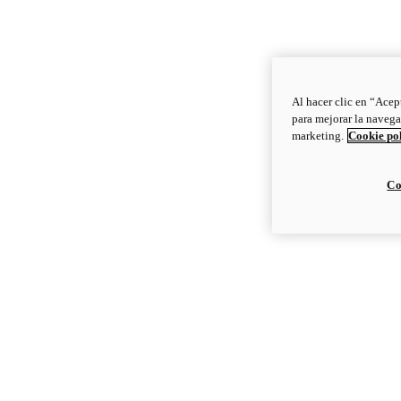
Al hacer clic en “Acep
para mejorar la navega
marketing.
Cookie po
Co