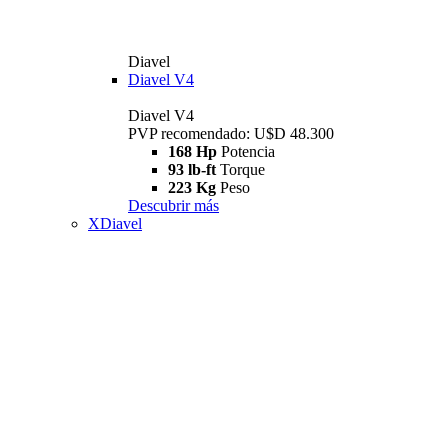
Diavel
Diavel V4
Diavel V4
PVP recomendado: U$D 48.300
168 Hp
Potencia
93 lb-ft
Torque
223 Kg
Peso
Descubrir más
XDiavel