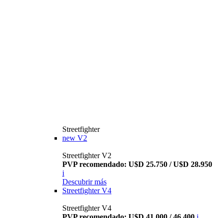
Streetfighter
new
V2
Streetfighter V2
PVP recomendado: U$D 25.750 / U$D 28.950
i
Descubrir más
Streetfighter V4
Streetfighter V4
PVP recomendado: U$D 41.000 / 46.400
i