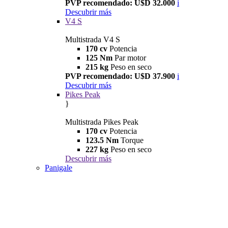
PVP recomendado: U$D 32.000
i
Descubrir más
V4 S
Multistrada V4 S
170 cv
Potencia
125 Nm
Par motor
215 kg
Peso en seco
PVP recomendado: U$D 37.900
i
Descubrir más
Pikes Peak
}
Multistrada Pikes Peak
170 cv
Potencia
123.5 Nm
Torque
227 kg
Peso en seco
Descubrir más
Panigale