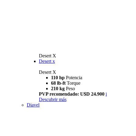
Desert X
Desert x
Desert X
110 hp
Potencia
68 lb-ft
Torque
210 kg
Peso
PVP recomendado: U$D 24.900
i
Descubrir más
Diavel