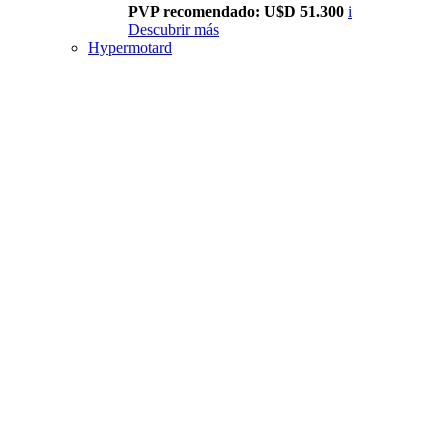
PVP recomendado: U$D 51.300
i
Descubrir más
Hypermotard