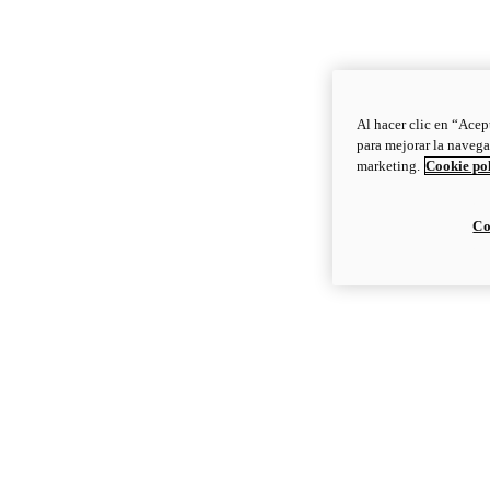
Al hacer clic en “Acep
para mejorar la navega
marketing.
Cookie po
Co