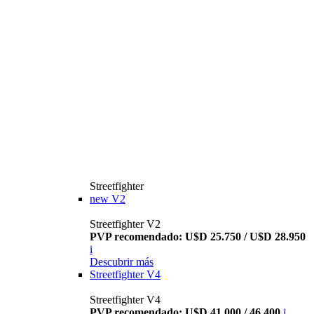
Streetfighter
new
V2
Streetfighter V2
PVP recomendado: U$D 25.750 / U$D 28.950
i
Descubrir más
Streetfighter V4
Streetfighter V4
PVP recomendado: U$D 41.000 / 46.400
i