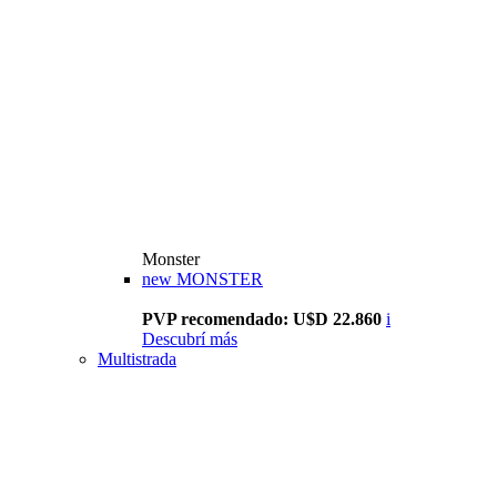
Monster
new
MONSTER
PVP recomendado: U$D 22.860
i
Descubrí más
Multistrada