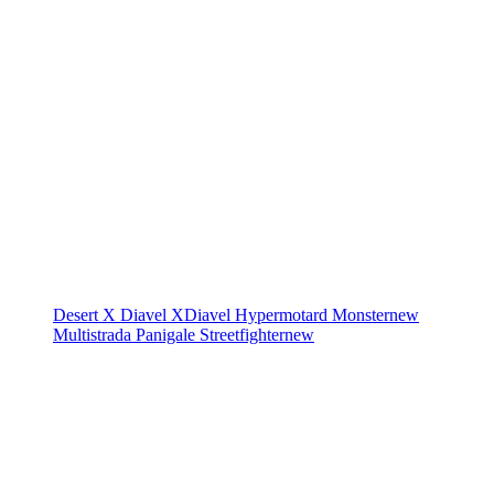
Desert X
Diavel
XDiavel
Hypermotard
Monster
new
Multistrada
Panigale
Streetfighter
new