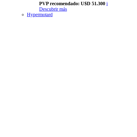
PVP recomendado: U$D 51.300
i
Descubrir más
Hypermotard