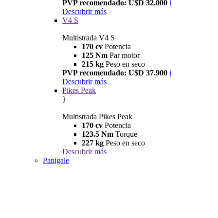
PVP recomendado: U$D 32.000
i
Descubrir más
V4 S
Multistrada V4 S
170 cv
Potencia
125 Nm
Par motor
215 kg
Peso en seco
PVP recomendado: U$D 37.900
i
Descubrir más
Pikes Peak
}
Multistrada Pikes Peak
170 cv
Potencia
123.5 Nm
Torque
227 kg
Peso en seco
Descubrir más
Panigale