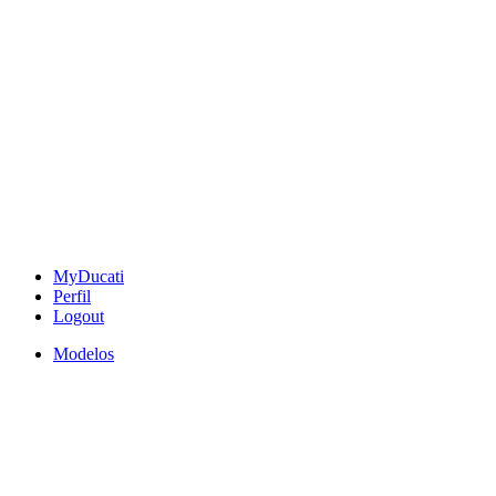
MyDucati
Perfil
Logout
Modelos