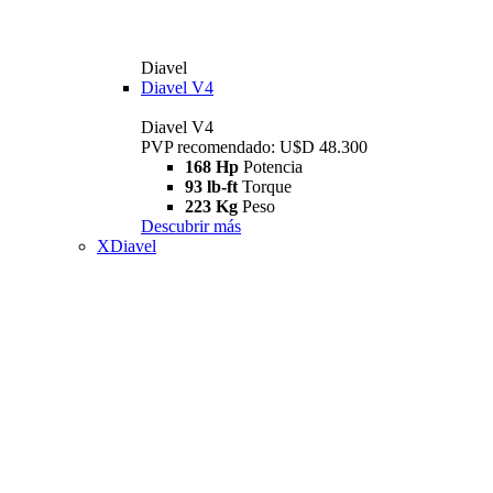
Diavel
Diavel V4
Diavel V4
PVP recomendado: U$D 48.300
168 Hp
Potencia
93 lb-ft
Torque
223 Kg
Peso
Descubrir más
XDiavel