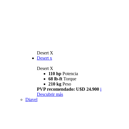
Desert X
Desert x
Desert X
110 hp
Potencia
68 lb-ft
Torque
210 kg
Peso
PVP recomendado: U$D 24.900
i
Descubrir más
Diavel