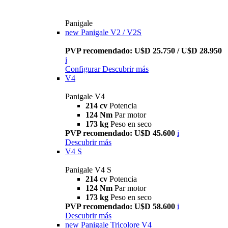
Panigale
new
Panigale V2 / V2S
PVP recomendado: U$D 25.750 / U$D 28.950
i
Configurar
Descubrir más
V4
Panigale V4
214 cv
Potencia
124 Nm
Par motor
173 kg
Peso en seco
PVP recomendado: U$D 45.600
i
Descubrir más
V4 S
Panigale V4 S
214 cv
Potencia
124 Nm
Par motor
173 kg
Peso en seco
PVP recomendado: U$D 58.600
i
Descubrir más
new
Panigale Tricolore V4