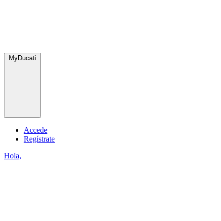
MyDucati
Accede
Regístrate
Hola,