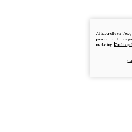
Al hacer clic en “Acep
para mejorar la navega
marketing.
Cookie po
Co