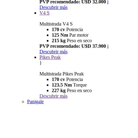
PVP recomendado: U$D 32.000
i
Descubrir más
V4 S
Multistrada V4 S
170 cv
Potencia
125 Nm
Par motor
215 kg
Peso en seco
PVP recomendado: U$D 37.900
i
Descubrir más
Pikes Peak
}
Multistrada Pikes Peak
170 cv
Potencia
123.5 Nm
Torque
227 kg
Peso en seco
Descubrir más
Panigale