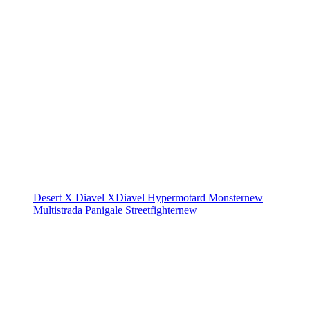
Desert X
Diavel
XDiavel
Hypermotard
Monster
new
Multistrada
Panigale
Streetfighter
new