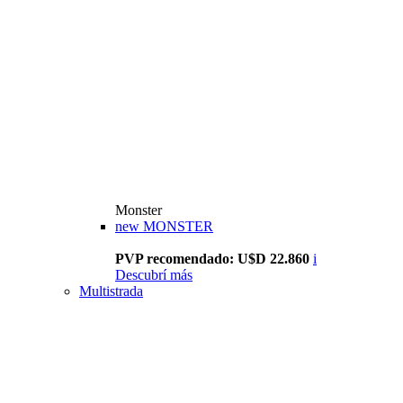
Monster
new
MONSTER
PVP recomendado: U$D 22.860
i
Descubrí más
Multistrada