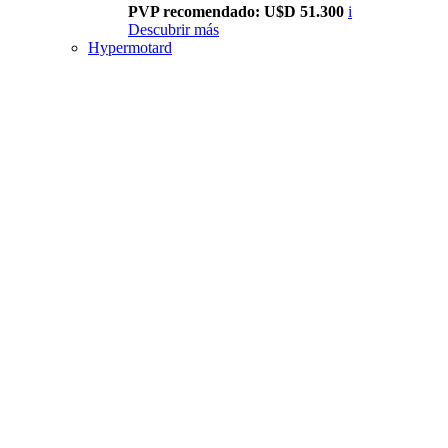
PVP recomendado: U$D 51.300
i
Descubrir más
Hypermotard