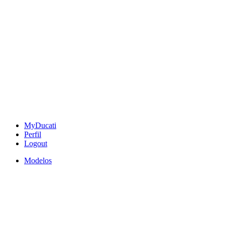
MyDucati
Perfil
Logout
Modelos