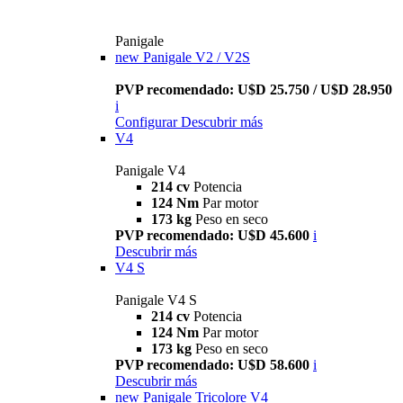
Panigale
new
Panigale V2 / V2S
PVP recomendado: U$D 25.750 / U$D 28.950
i
Configurar
Descubrir más
V4
Panigale V4
214 cv
Potencia
124 Nm
Par motor
173 kg
Peso en seco
PVP recomendado: U$D 45.600
i
Descubrir más
V4 S
Panigale V4 S
214 cv
Potencia
124 Nm
Par motor
173 kg
Peso en seco
PVP recomendado: U$D 58.600
i
Descubrir más
new
Panigale Tricolore V4