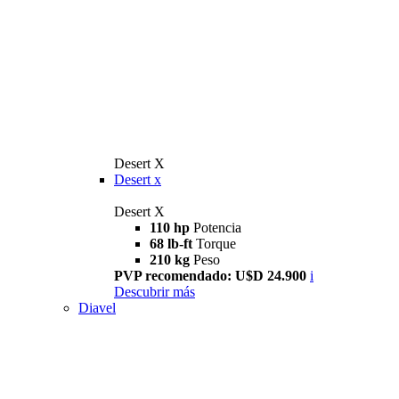
Desert X
Desert x
Desert X
110 hp
Potencia
68 lb-ft
Torque
210 kg
Peso
PVP recomendado: U$D 24.900
i
Descubrir más
Diavel