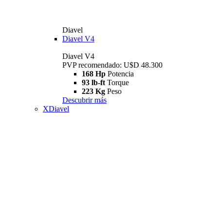
Diavel
Diavel V4
Diavel V4
PVP recomendado: U$D 48.300
168 Hp
Potencia
93 lb-ft
Torque
223 Kg
Peso
Descubrir más
XDiavel