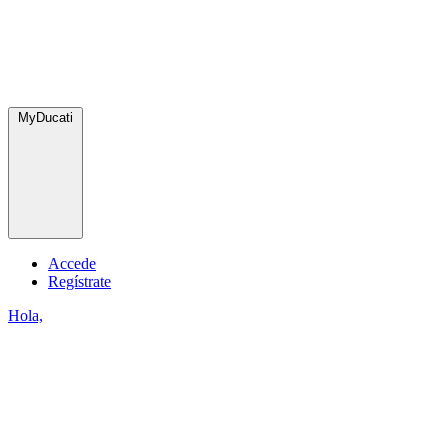
MyDucati
Accede
Regístrate
Hola,