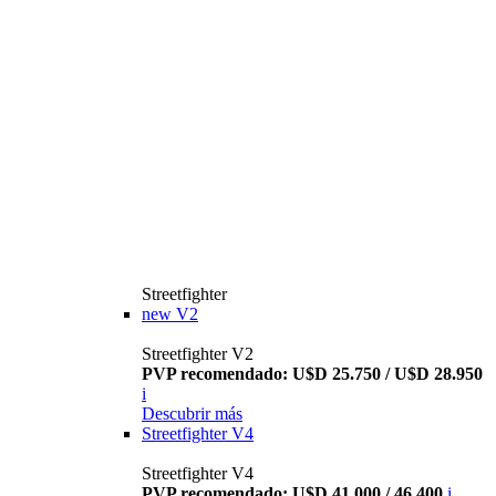
Streetfighter
new
V2
Streetfighter V2
PVP recomendado: U$D 25.750 / U$D 28.950
i
Descubrir más
Streetfighter V4
Streetfighter V4
PVP recomendado: U$D 41.000 / 46.400
i