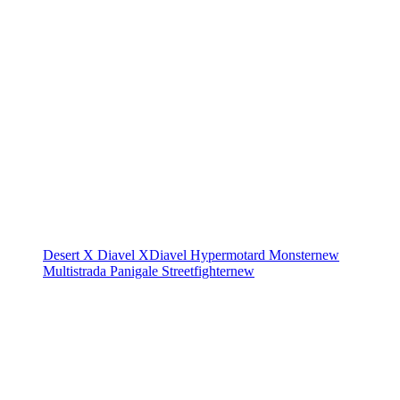
Desert X
Diavel
XDiavel
Hypermotard
Monster
new
Multistrada
Panigale
Streetfighter
new