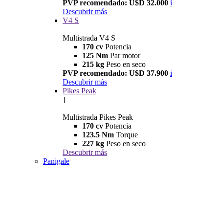
PVP recomendado: U$D 32.000
i
Descubrir más
V4 S
Multistrada V4 S
170 cv
Potencia
125 Nm
Par motor
215 kg
Peso en seco
PVP recomendado: U$D 37.900
i
Descubrir más
Pikes Peak
}
Multistrada Pikes Peak
170 cv
Potencia
123.5 Nm
Torque
227 kg
Peso en seco
Descubrir más
Panigale