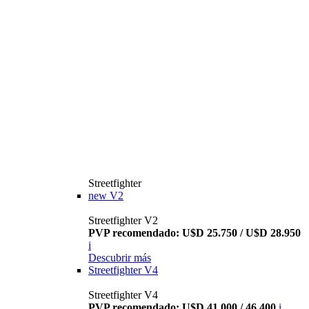
Streetfighter
new
V2
Streetfighter V2
PVP recomendado: U$D 25.750 / U$D 28.950
i
Descubrir más
Streetfighter V4
Streetfighter V4
PVP recomendado: U$D 41.000 / 46.400
i