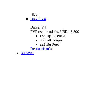
Diavel
Diavel V4
Diavel V4
PVP recomendado: U$D 48.300
168 Hp
Potencia
93 lb-ft
Torque
223 Kg
Peso
Descubrir más
XDiavel