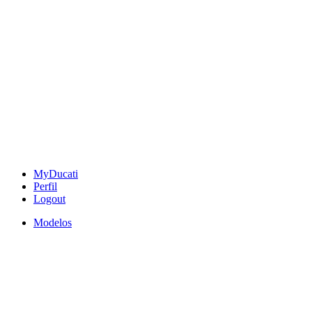
MyDucati
Perfil
Logout
Modelos