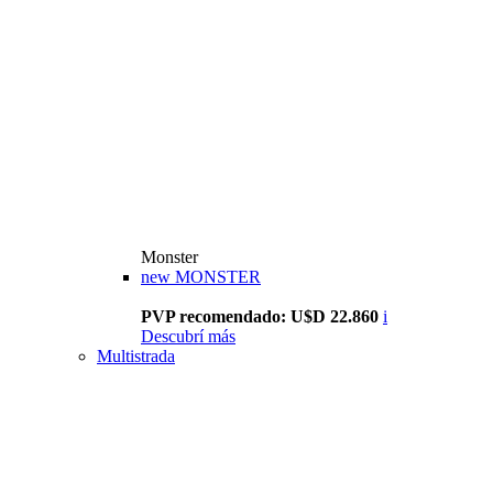
Monster
new
MONSTER
PVP recomendado: U$D 22.860
i
Descubrí más
Multistrada