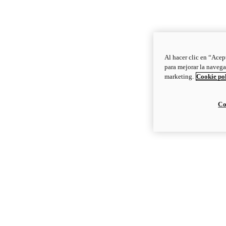
Al hacer clic en “Acep
para mejorar la navega
marketing.
Cookie po
Co