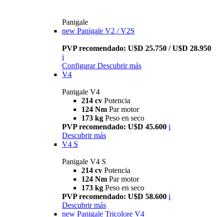
Panigale
new
Panigale V2 / V2S
PVP recomendado: U$D 25.750 / U$D 28.950
i
Configurar
Descubrir más
V4
Panigale V4
214 cv
Potencia
124 Nm
Par motor
173 kg
Peso en seco
PVP recomendado: U$D 45.600
i
Descubrir más
V4 S
Panigale V4 S
214 cv
Potencia
124 Nm
Par motor
173 kg
Peso en seco
PVP recomendado: U$D 58.600
i
Descubrir más
new
Panigale Tricolore V4