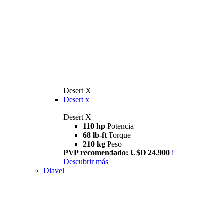
Desert X
Desert x
Desert X
110 hp
Potencia
68 lb-ft
Torque
210 kg
Peso
PVP recomendado: U$D 24.900
i
Descubrir más
Diavel