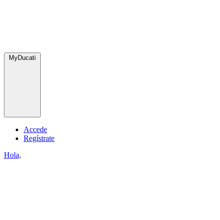
MyDucati
Accede
Regístrate
Hola,