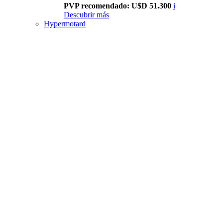
PVP recomendado: U$D 51.300
i
Descubrir más
Hypermotard