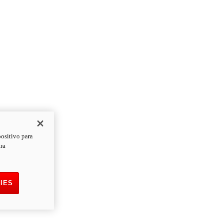
positivo para
ara
IES