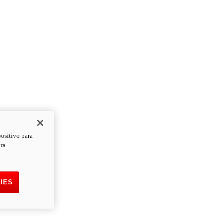
positivo para
ara
IES