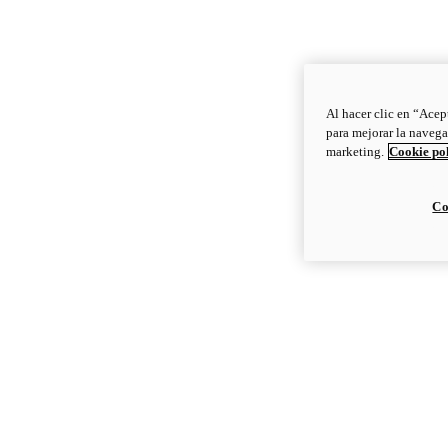
Al hacer clic en “Acep
para mejorar la navega
marketing.
Cookie po
Co