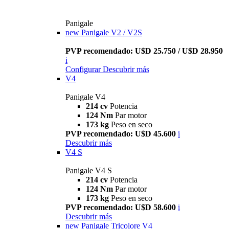
Panigale
new
Panigale V2 / V2S
PVP recomendado: U$D 25.750 / U$D 28.950
i
Configurar
Descubrir más
V4
Panigale V4
214 cv
Potencia
124 Nm
Par motor
173 kg
Peso en seco
PVP recomendado: U$D 45.600
i
Descubrir más
V4 S
Panigale V4 S
214 cv
Potencia
124 Nm
Par motor
173 kg
Peso en seco
PVP recomendado: U$D 58.600
i
Descubrir más
new
Panigale Tricolore V4