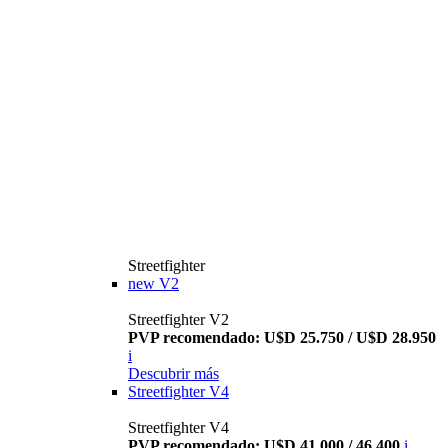
Streetfighter
new
V2
Streetfighter V2
PVP recomendado: U$D 25.750 / U$D 28.950
i
Descubrir más
Streetfighter V4
Streetfighter V4
PVP recomendado: U$D 41.000 / 46.400
i