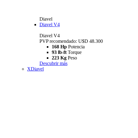
Diavel
Diavel V4
Diavel V4
PVP recomendado: U$D 48.300
168 Hp
Potencia
93 lb-ft
Torque
223 Kg
Peso
Descubrir más
XDiavel