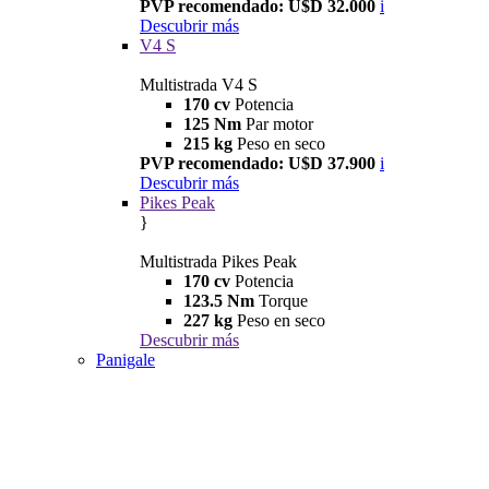
PVP recomendado: U$D 32.000
i
Descubrir más
V4 S
Multistrada V4 S
170 cv
Potencia
125 Nm
Par motor
215 kg
Peso en seco
PVP recomendado: U$D 37.900
i
Descubrir más
Pikes Peak
}
Multistrada Pikes Peak
170 cv
Potencia
123.5 Nm
Torque
227 kg
Peso en seco
Descubrir más
Panigale