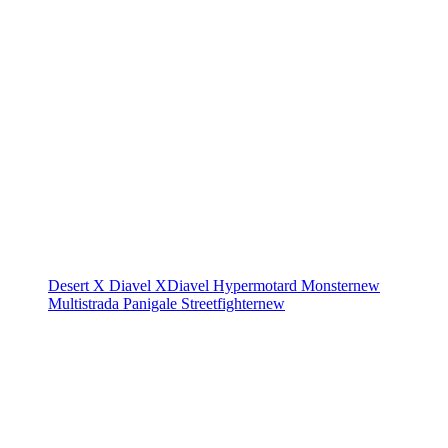
Desert X
Diavel
XDiavel
Hypermotard
Monster
new
Multistrada
Panigale
Streetfighter
new