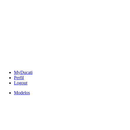
MyDucati
Perfil
Logout
Modelos