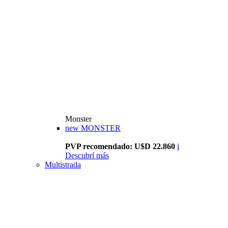
Monster
new
MONSTER
PVP recomendado: U$D 22.860
i
Descubrí más
Multistrada