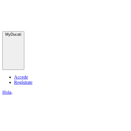
MyDucati
Accede
Regístrate
Hola,