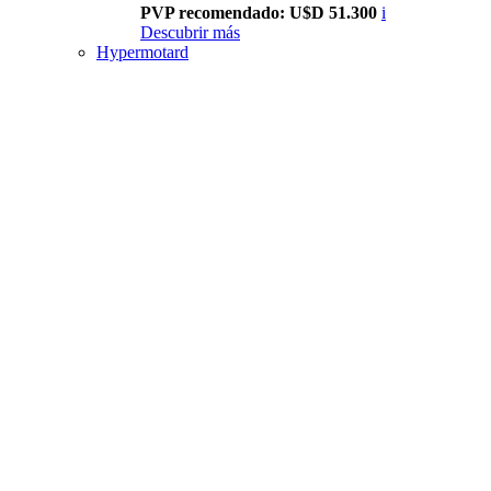
PVP recomendado: U$D 51.300
i
Descubrir más
Hypermotard