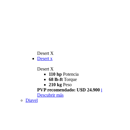
Desert X
Desert x
Desert X
110 hp
Potencia
68 lb-ft
Torque
210 kg
Peso
PVP recomendado: U$D 24.900
i
Descubrir más
Diavel